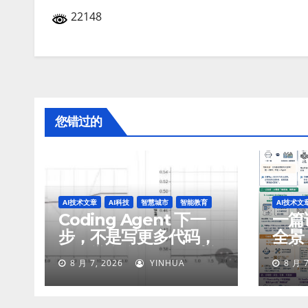
22148
您错过的
AI技术文章
AI科技
智慧城市
智能教育
AI技术文
Coding Agent 下一
一篇讲
步，不是写更多代码，
全景
而是学会像工程师一样
智能
8 月 7, 2026
YINHUA
8 月 7
工作
付