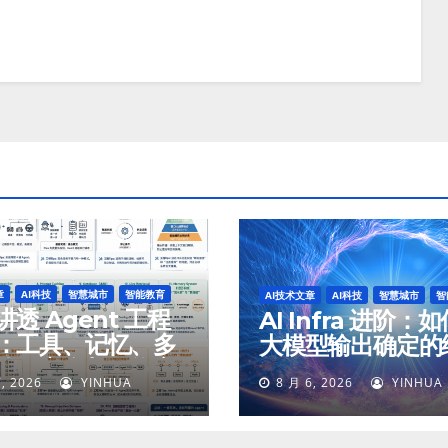
章
AI科技
智慧城市
智能教育
AI技术文章
AI科技
智慧城市
智
透 Agent 工程
AI Infra 进阶：
：工具、记忆、多
大模型输出确定的
体、安全与最终交
, 2026
YINHUA
8 月 6, 2026
YINHUA