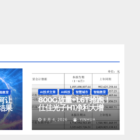
AI技术文章
AI科技
智慧城市
智能教育
能教育
800G放量+1.6T抢跑！
如何让
仕佳光子H1净利大增
结果
45%，光芯片收入狂飙
8 月 4, 2026
YINHUA
77%