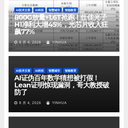
AI技术文章
AI科技
智慧城市
智能教育
800G放量+1.6T抢跑！仕佳光子
H1净利大增45%，光芯片收入狂
飙77%
8 月 4, 2026
YINHUA
AI技术文章
AI科技
智慧城市
智能教育
AI证伪百年数学猜想被打假！
Lean证明惊现漏洞，哥大教授破
防了
8 月 4, 2026
YINHUA