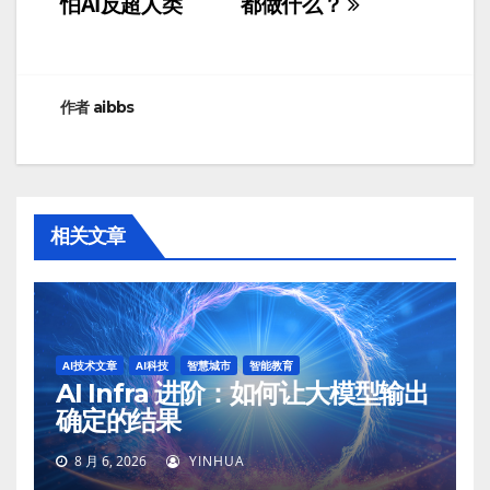
怕AI反超人类
都做什么？
导
航
作者
aibbs
相关文章
AI技术文章
AI科技
智慧城市
智能教育
AI Infra 进阶：如何让大模型输出
确定的结果
8 月 6, 2026
YINHUA