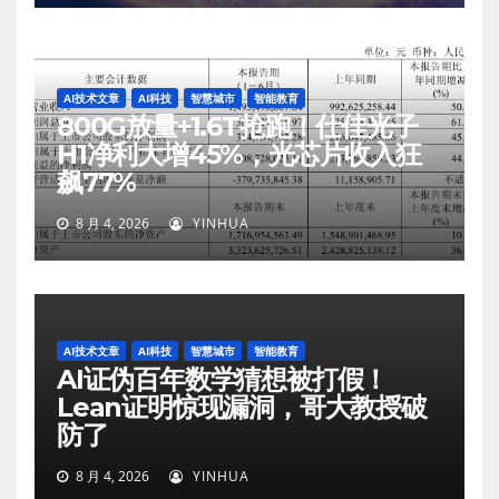
AI技术文章
AI科技
智慧城市
智能教育
800G放量+1.6T抢跑！仕佳光子
H1净利大增45%，光芯片收入狂
飙77%
8 月 4, 2026
YINHUA
AI技术文章
AI科技
智慧城市
智能教育
AI证伪百年数学猜想被打假！
Lean证明惊现漏洞，哥大教授破
防了
8 月 4, 2026
YINHUA