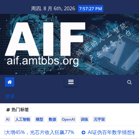
跳
周四. 8 月 6th, 2026
7:57:28 PM
至
内
容
登录
热门标签
AI
人工智能
模型
数据
OpenAI
训练
元宇宙
%，光芯片收入狂飙77%
AI证伪百年数学猜想被打假！Le