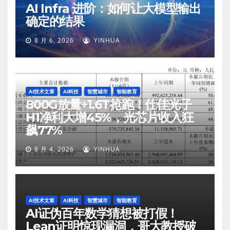
AI Infra 进阶：如何让大模型输出
确定的结果
8 月 6, 2026
YINHUA
AI技术文章
AI科技
智慧城市
智能教育
800G放量+1.6T抢跑！仕佳光子
H1净利大增45%，光芯片收入狂
飙77%
8 月 4, 2026
YINHUA
AI技术文章
AI科技
智慧城市
智能教育
AI证伪百年数学猜想被打假！
Lean证明惊现漏洞，哥大教授破