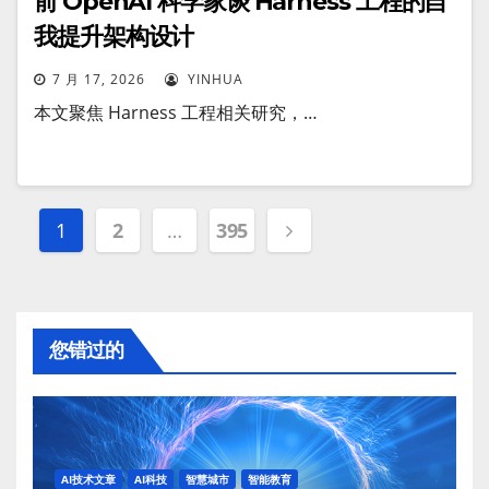
前 OpenAI 科学家谈 Harness 工程的自
我提升架构设计
7 月 17, 2026
YINHUA
本文聚焦 Harness 工程相关研究，…
文
1
2
…
395
章
分
您错过的
页
AI技术文章
AI科技
智慧城市
智能教育