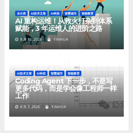
未分类
AI技术文章
AI科技
智慧城市
智能教育
AI 重构运维！从救火打杂到体系
赋能，3 年运维人的进阶之路
8 月 10, 2026
YINHUA
AI技术文章
AI科技
智慧城市
智能教育
Coding Agent 下一步，不是写
更多代码，而是学会像工程师一样
工作
8 月 7, 2026
YINHUA