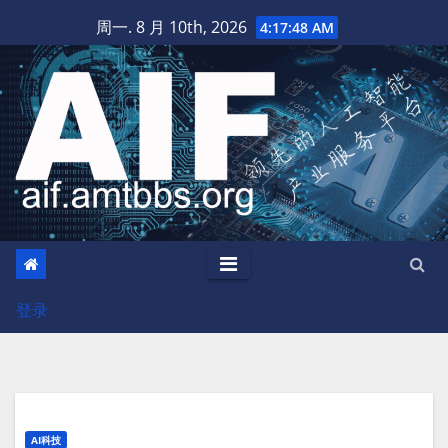
跳
周一. 8 月 10th, 2026
4:17:49 AM
至
内
容
登录
AI科技