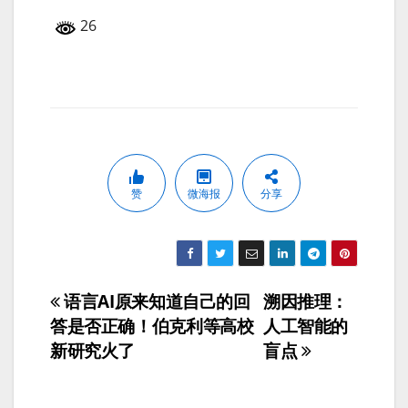
26
赞
微海报
分享
语言AI原来知道自己的回
溯因推理：
文
答是否正确！伯克利等高校
人工智能的
章
新研究火了
盲点
导