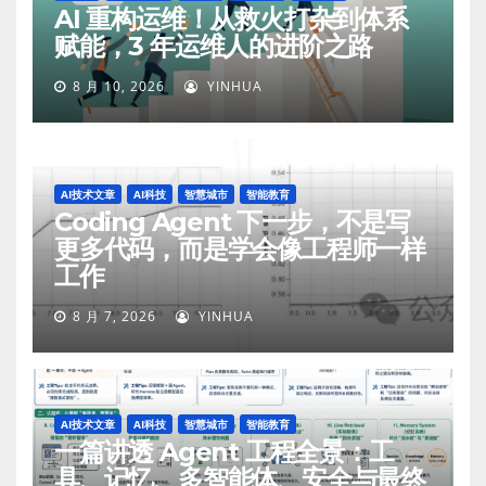
AI 重构运维！从救火打杂到体系
赋能，3 年运维人的进阶之路
8 月 10, 2026
YINHUA
AI技术文章
AI科技
智慧城市
智能教育
Coding Agent 下一步，不是写
更多代码，而是学会像工程师一样
工作
8 月 7, 2026
YINHUA
AI技术文章
AI科技
智慧城市
智能教育
一篇讲透 Agent 工程全景：工
具、记忆、多智能体、安全与最终