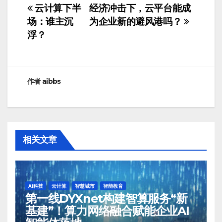
云计算下半
经济冲击下，云平台能成
文
场：谁主沉
为企业新的避风港吗？
章
浮？
导
航
作者
aibbs
相关文章
AI科技
云计算
智慧城市
智能教育
第一线DYXnet构建智算服务“新
基建”！算力网络融合赋能企业AI