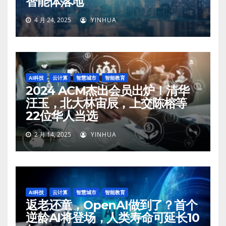
智能体落地
4 月 24, 2025
YINHUA
AI科技
云计算
智慧城市
智能教育
2024 ACM杰出会员出炉！清华
汪玉，北大林宙辰，上交陈榕等
22位华人当选
2 月 14, 2025
YINHUA
AI科技
云计算
智慧城市
智能教育
返老还童，OpenAI做到了？首个
逆龄AI将登场，人类寿命可延长10