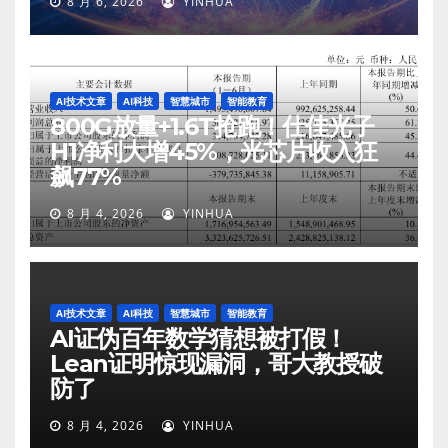
8 月 6, 2026
YINHUA
AI技术文章
AI科技
智慧城市
智能教育
800G放量+1.6T抢跑！仕佳光子
H1净利大增45%，光芯片收入狂
飙77%
8 月 4, 2026
YINHUA
AI技术文章
AI科技
智慧城市
智能教育
AI证伪百年数学猜想被打假！
Lean证明惊现漏洞，哥大教授破
防了
8 月 4, 2026
YINHUA