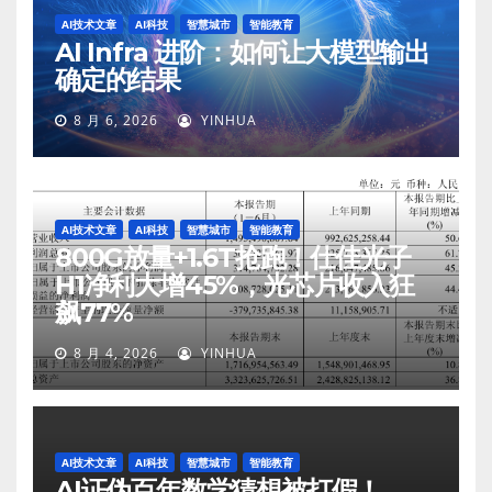
AI技术文章
AI科技
智慧城市
智能教育
AI Infra 进阶：如何让大模型输出
确定的结果
8 月 6, 2026
YINHUA
AI技术文章
AI科技
智慧城市
智能教育
800G放量+1.6T抢跑！仕佳光子
H1净利大增45%，光芯片收入狂
飙77%
8 月 4, 2026
YINHUA
AI技术文章
AI科技
智慧城市
智能教育
AI证伪百年数学猜想被打假！