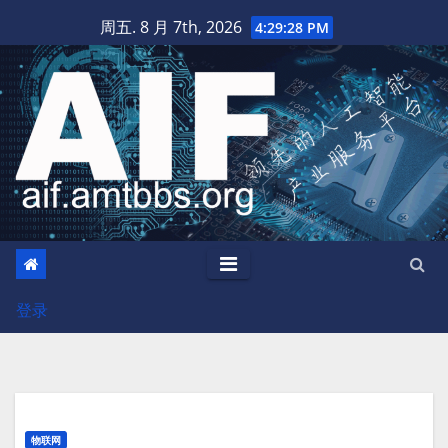
跳
周五. 8 月 7th, 2026
4:29:29 PM
至
内
容
登录
物联网