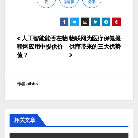
赞
微海报
分享
人工智能能否在物
物联网为医疗保健提
文
联网应用中提供价
供商带来的三大优势
章
值？
导
航
作者
aibbs
相关文章