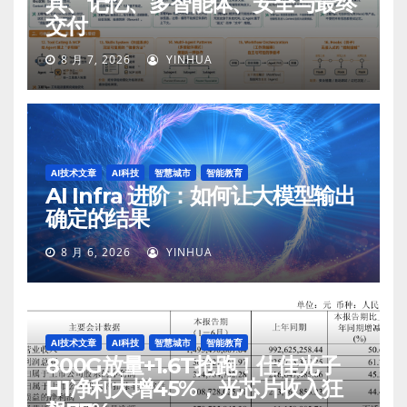
具、记忆、多智能体、安全与最终
交付
8 月 7, 2026
YINHUA
AI技术文章
AI科技
智慧城市
智能教育
AI Infra 进阶：如何让大模型输出
确定的结果
8 月 6, 2026
YINHUA
AI技术文章
AI科技
智慧城市
智能教育
800G放量+1.6T抢跑！仕佳光子
H1净利大增45%，光芯片收入狂