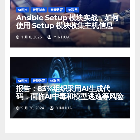
AI科技
智慧城市
智能教育
物联网
Ansible Setup 模块实战，如何
使用 Setup 模块收集主机信息
1 月 8, 2025
YINHUA
AI科技
智能教育
物联网
报告：83%组织采用AI生成代
码，面临AI中毒和模型逃逸等风险
9 月 20, 2024
YINHUA