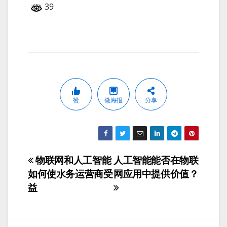
39
赞
微海报
分享
物联网和人工智能
人工智能能否在物联
文
如何使水务运营商受
网应用中提供价值？
章
益
导
航