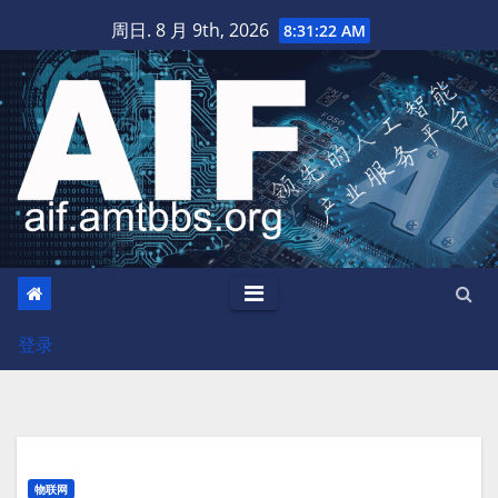
跳
周日. 8 月 9th, 2026
8:31:23 AM
至
内
容
登录
物联网