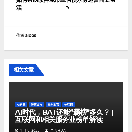
章
活
导
航
作者
aibbs
相关文章
AI科技
智慧城市
智能教育
物联网
AI时代，BAT还能“霸榜”多久？ |
互联网和相关服务业榜单解读
1 月 9, 2025
YINHUA