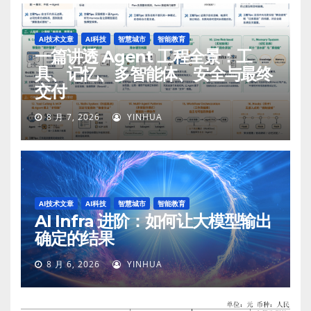
AI技术文章
AI科技
智慧城市
智能教育
一篇讲透 Agent 工程全景：工
具、记忆、多智能体、安全与最终
交付
8 月 7, 2026
YINHUA
AI技术文章
AI科技
智慧城市
智能教育
AI Infra 进阶：如何让大模型输出
确定的结果
8 月 6, 2026
YINHUA