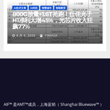
AI技术文章
AI科技
智慧城市
智能教育
800G放量+1.6T抢跑！仕佳光子
H1净利大增45%，光芯片收入狂
飙77%
8 月 4, 2026
YINHUA
AIF™ 是AMT™成员，上海蓝韬（ Shanghai Bluewave™ ）