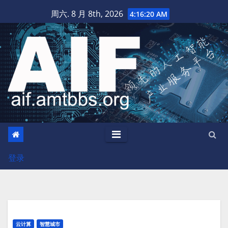
跳
周六. 8 月 8th, 2026
4:16:21 AM
至
内
容
登录
云计算
智慧城市