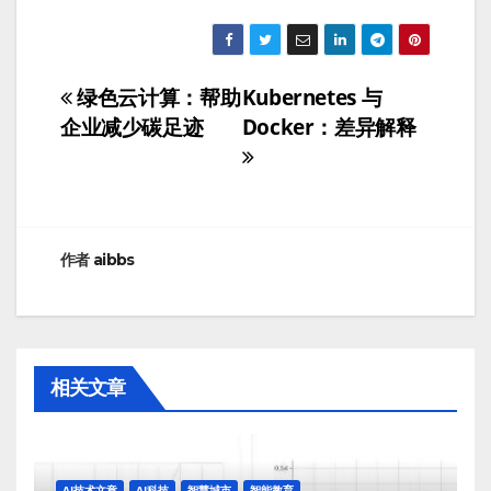
绿色云计算：帮助
Kubernetes 与
文
企业减少碳足迹
Docker：差异解释
章
导
航
作者
aibbs
相关文章
AI技术文章
AI科技
智慧城市
智能教育