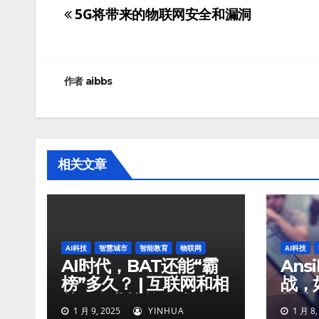
5G将带来的物联网安全和漏洞
文
章
导
作者
aibbs
航
相关文章
AI科技
智慧城市
智能教育
物联网
AI科技
AI时代，BAT还能“霸
Ans
榜”多久？ | 互联网和相
战，如
关服务业榜单解读
模块
1 月 9, 2025
YINHUA
1 月 8,