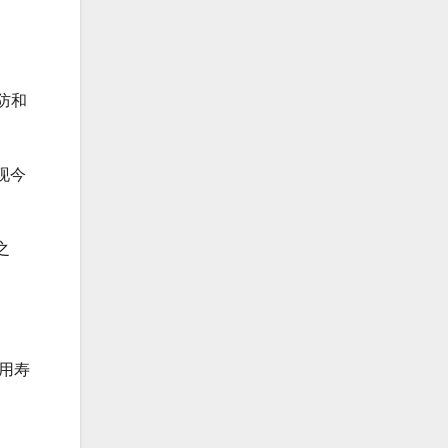
防和
现今
之
用寿