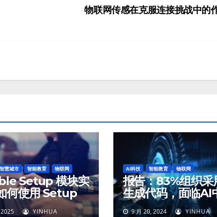
物联网传感在克服连接挑战中的
智慧城市
智能教育
物联网
AI科技
智能教育
物联网
ible Setup 模块实
报告：83%组织采用
何使用 Setup
生成代码，面临AI
收集主机信息
和模型逃逸等风险
 2025
YINHUA
9 月 20, 2024
YINHUA