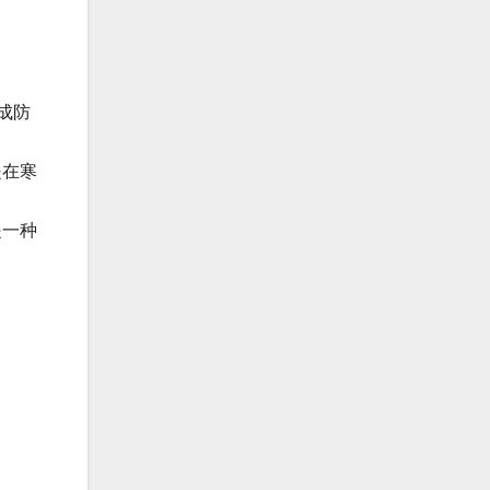
成防
是在寒
是一种