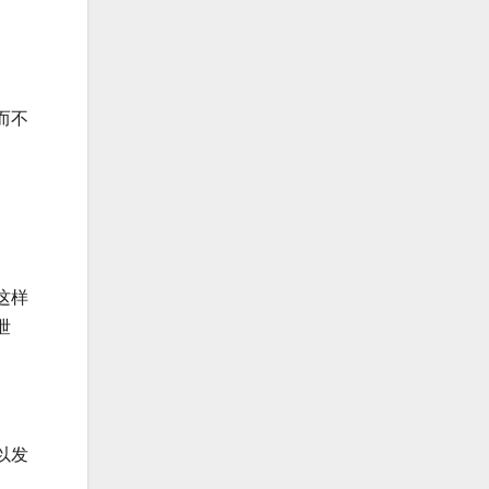
而不
这样
泄
以发