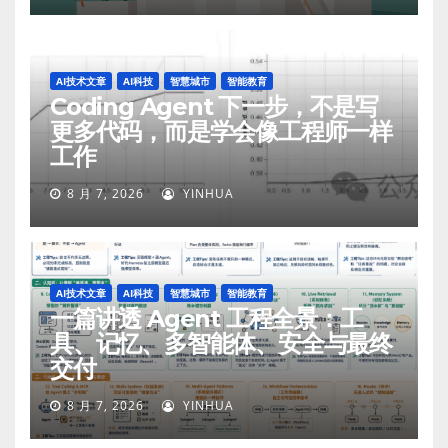
AI技术文章
AI科技
智慧城市
智能教育
Coding Agent 下一步，不是写
更多代码，而是学会像工程师一样
工作
8 月 7, 2026
YINHUA
AI技术文章
AI科技
智慧城市
智能教育
一篇讲透 Agent 工程全景：工
具、记忆、多智能体、安全与最终
交付
8 月 7, 2026
YINHUA