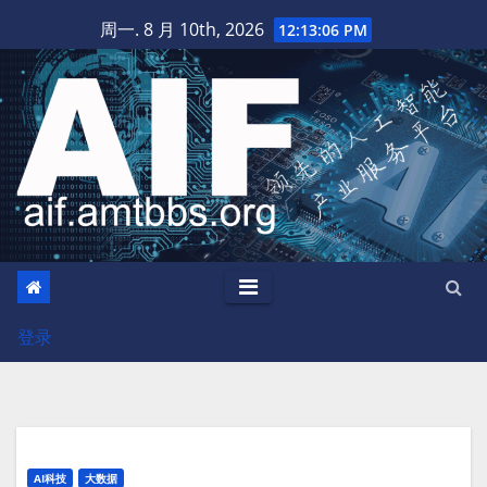
跳
周一. 8 月 10th, 2026
12:13:07 PM
至
内
容
登录
AI科技
大数据