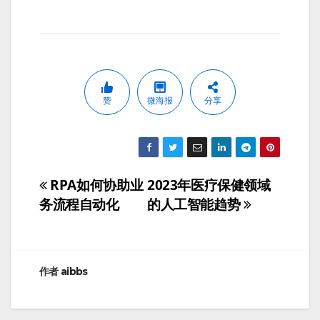
赞
微海报
分享
RPA如何协助业
2023年医疗保健领域
文
务流程自动化
的人工智能趋势
章
导
航
作者
aibbs