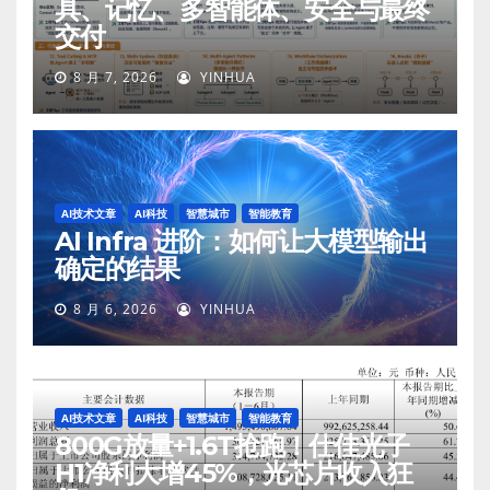
具、记忆、多智能体、安全与最终
交付
8 月 7, 2026
YINHUA
AI技术文章
AI科技
智慧城市
智能教育
AI Infra 进阶：如何让大模型输出
确定的结果
8 月 6, 2026
YINHUA
AI技术文章
AI科技
智慧城市
智能教育
800G放量+1.6T抢跑！仕佳光子
H1净利大增45%，光芯片收入狂