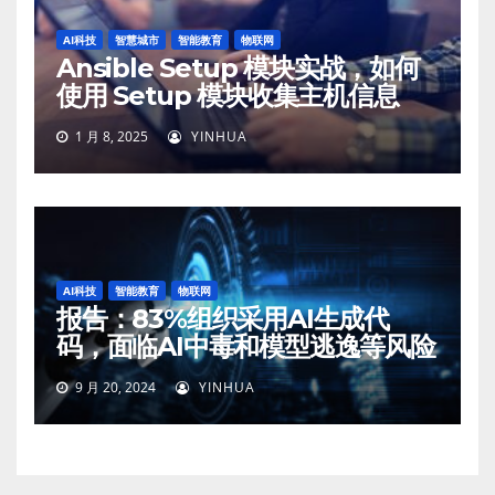
AI科技
智慧城市
智能教育
物联网
Ansible Setup 模块实战，如何
使用 Setup 模块收集主机信息
1 月 8, 2025
YINHUA
AI科技
智能教育
物联网
报告：83%组织采用AI生成代
码，面临AI中毒和模型逃逸等风险
9 月 20, 2024
YINHUA