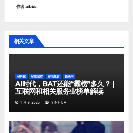
航
作者
aibbs
相关文章
AI科技
智慧城市
智能教育
物联网
AI时代，BAT还能“霸榜”多久？ |
互联网和相关服务业榜单解读
1 月 9, 2025
YINHUA