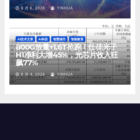
8 月 6, 2026
YINHUA
AI技术文章
AI科技
智慧城市
智能教育
800G放量+1.6T抢跑！仕佳光子
H1净利大增45%，光芯片收入狂
飙77%
8 月 4, 2026
YINHUA