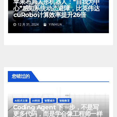
苹果布局人形机器人：“自我为中
心”感知系统动态避障，比英伟达
cuRobo计算效率提升26倍
12 月 31, 2024
YINHUA
您错过的
AI技术文章
AI科技
智慧城市
智能教育
Coding Agent 下一步，不是写
更多代码，而是学会像工程师一样