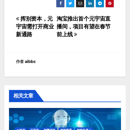
挥别资本，元
淘宝推出首个元宇宙直
文
宇宙需打开商业
播间，项目有望在春节
章
新通路
前上线
导
航
作者
aibbs
相关文章
AI科技
元宇宙
智慧城市
智能教育
智能机器人