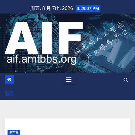
跳
周五. 8 月 7th, 2026
3:29:08 PM
至
内
容
登录
元宇宙