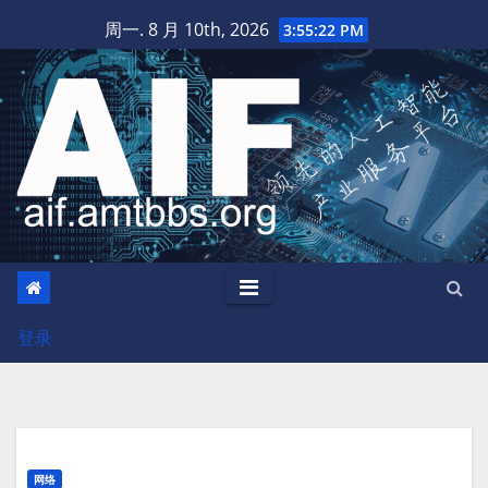
跳
周一. 8 月 10th, 2026
3:55:23 PM
至
内
容
登录
网络