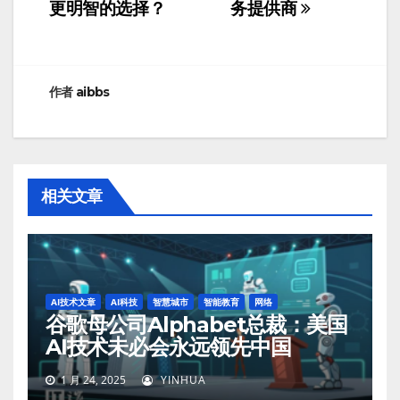
更明智的选择？
务提供商
章
导
航
作者
aibbs
相关文章
AI技术文章
AI科技
智慧城市
智能教育
网络
谷歌母公司Alphabet总裁：美国
AI技术未必会永远领先中国
1 月 24, 2025
YINHUA