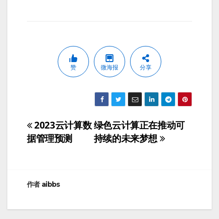
赞
微海报
分享
2023云计算数
绿色云计算正在推动可
文
据管理预测
持续的未来梦想
章
导
航
作者
aibbs