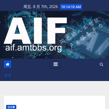
跳
周五. 8 月 7th, 2026
10:14:11 AM
至
内
容
登录
云计算