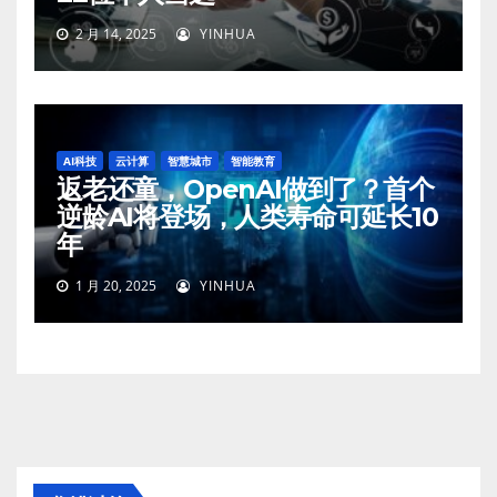
2 月 14, 2025
YINHUA
AI科技
云计算
智慧城市
智能教育
返老还童，OpenAI做到了？首个
逆龄AI将登场，人类寿命可延长10
年
1 月 20, 2025
YINHUA