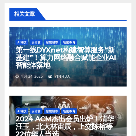
相关文章
AI科技
云计算
智慧城市
智能教育
第一线DYXnet构建智算服务“新
基建”！算力网络融合赋能企业AI
智能体落地
4 月 24, 2025
YINHUA
AI科技
云计算
智慧城市
智能教育
2024 ACM杰出会员出炉！清华
汪玉，北大林宙辰，上交陈榕等
22位华人当选