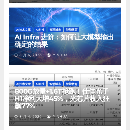
AI技术文章
AI科技
智慧城市
智能教育
AI Infra 进阶：如何让大模型输出
确定的结果
8 月 6, 2026
YINHUA
AI技术文章
AI科技
智慧城市
智能教育
800G放量+1.6T抢跑！仕佳光子
H1净利大增45%，光芯片收入狂
飙77%
8 月 4, 2026
YINHUA