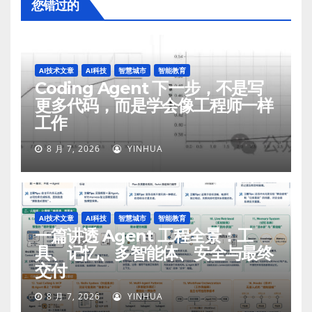
您错过的
AI技术文章
AI科技
智慧城市
智能教育
Coding Agent 下一步，不是写
更多代码，而是学会像工程师一样
工作
8 月 7, 2026
YINHUA
AI技术文章
AI科技
智慧城市
智能教育
一篇讲透 Agent 工程全景：工
具、记忆、多智能体、安全与最终
交付
8 月 7, 2026
YINHUA