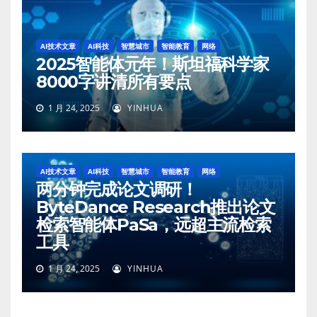
AI技术文章
AI科技
智慧城市
智能教育
网络
2025智能体元年！斯坦福科学家
8000字讲清所有要点
1 月 24, 2025
YINHUA
AI技术文章
AI科技
智慧城市
智能教育
网络
两分钟完成论文调研！
ByteDance Research推出论文
检索智能体PaSa，远超主流检索
工具
1 月 24, 2025
YINHUA