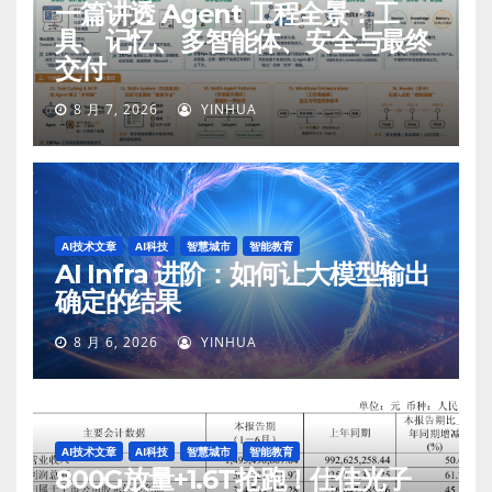
一篇讲透 Agent 工程全景：工
具、记忆、多智能体、安全与最终
交付
8 月 7, 2026
YINHUA
AI技术文章
AI科技
智慧城市
智能教育
AI Infra 进阶：如何让大模型输出
确定的结果
8 月 6, 2026
YINHUA
AI技术文章
AI科技
智慧城市
智能教育
800G放量+1.6T抢跑！仕佳光子