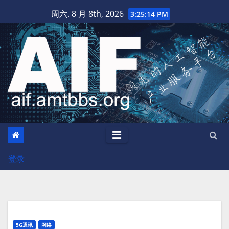
跳
周六. 8 月 8th, 2026
3:25:15 PM
至
内
容
登录
5G通讯
网络