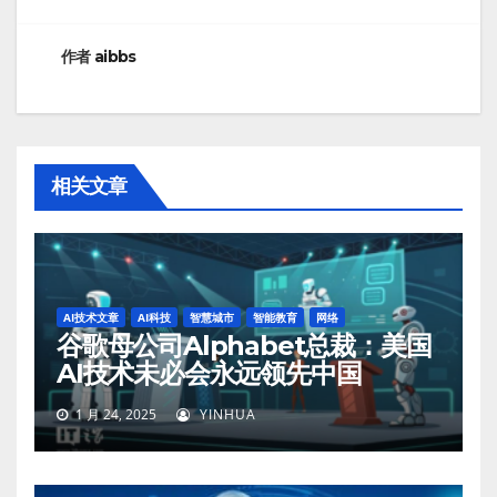
导
航
作者
aibbs
相关文章
AI技术文章
AI科技
智慧城市
智能教育
网络
谷歌母公司Alphabet总裁：美国
AI技术未必会永远领先中国
1 月 24, 2025
YINHUA