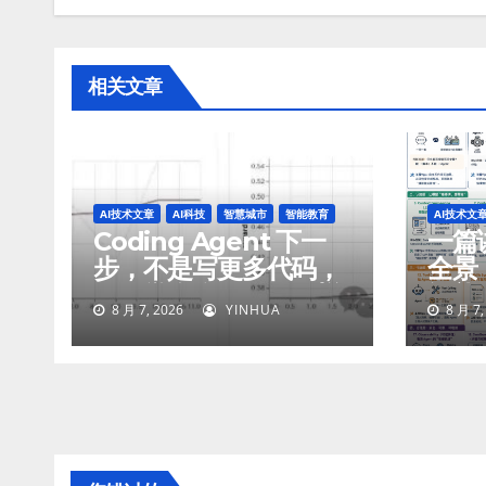
相关文章
AI技术文章
AI科技
智慧城市
智能教育
AI技术文
Coding Agent 下一
一篇讲
步，不是写更多代码，
全景
而是学会像工程师一样
智能
8 月 7, 2026
YINHUA
8 月 7,
工作
付