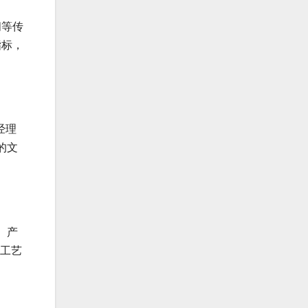
间等传
指标，
经理
的文
。产
的工艺