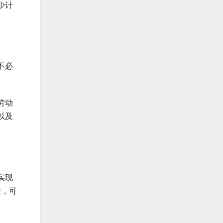
少计
不必
劳动
以及
实现
性，可