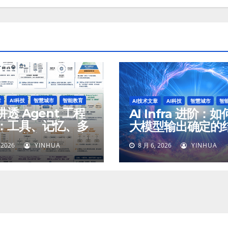
章
AI科技
智慧城市
智能教育
AI技术文章
AI科技
智慧城市
智
透 Agent 工程
AI Infra 进阶：
：工具、记忆、多
大模型输出确定的
体、安全与最终交
 2026
YINHUA
8 月 6, 2026
YINHUA