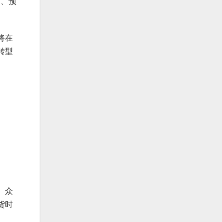
I、预
将在
转型
。众
货时