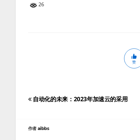
26
赞
自动化的未来：2023年加速云的采用
文
章
导
作者
aibbs
航