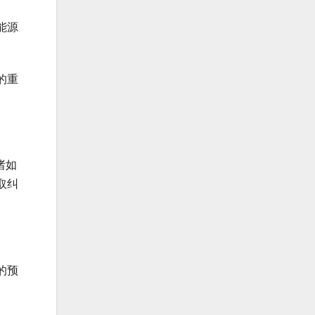
能源
的重
诸如
取纠
的预