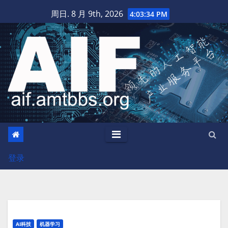
跳
周日. 8 月 9th, 2026
4:03:35 PM
至
内
容
登录
AI科技
机器学习