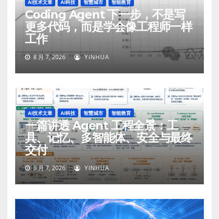
AI技术文章
AI科技
智慧城市
智能教育
Coding Agent 下一步，不是写
更多代码，而是学会像工程师一样
工作
8 月 7, 2026
YINHUA
AI技术文章
AI科技
智慧城市
智能教育
一篇讲透 Agent 工程全景：工
具、记忆、多智能体、安全与最终
交付
8 月 7, 2026
YINHUA