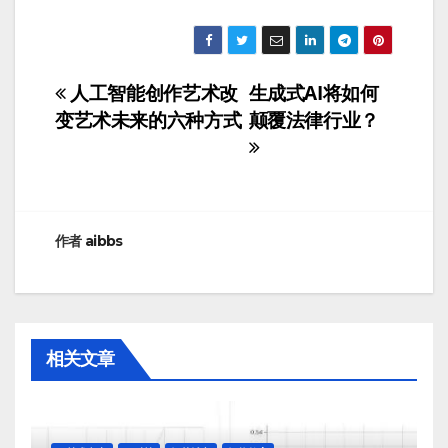
人工智能创作艺术改
生成式AI将如何
文
变艺术未来的六种方式
颠覆法律行业？
章
导
航
作者
aibbs
相关文章