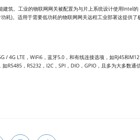
建筑。工业的物联网网关被配置为与片上系统设计使用Intel的
P(热设计功耗)。适用于需要低功耗的物联网网关远程工业部署这提供了
G LTE，WiFi6，蓝牙5.0，和有线连接选项，如RJ45和M12 
S485，RS232，I2C，SPI，DIO，GPIO，且多为大多数通