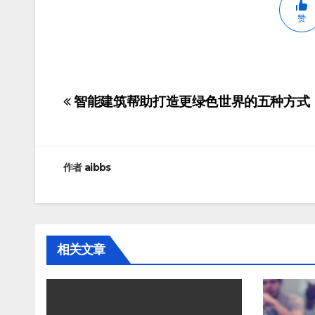
赞
智能建筑帮助打造更绿色世界的五种方式
文
章
导
作者
aibbs
航
相关文章