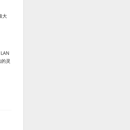
极大
LAN
信的灵