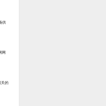
场供
网网
网关的
。