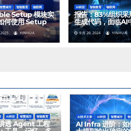
智慧城市
智能教育
物联网
AI科技
智能教育
物联网
ible Setup 模块实
报告：83%组织采用
何使用 Setup
生成代码，面临AI
收集主机信息
和模型逃逸等风险
 2025
YINHUA
9 月 20, 2024
YINHUA
章
AI科技
智慧城市
智能教育
AI技术文章
AI科技
智慧城市
智
透 Agent 工程
AI Infra 进阶：