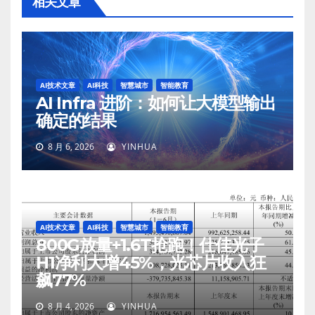
相关文章
AI技术文章
AI科技
智慧城市
智能教育
AI Infra 进阶：如何让大模型输出
确定的结果
8 月 6, 2026
YINHUA
AI技术文章
AI科技
智慧城市
智能教育
800G放量+1.6T抢跑！仕佳光子
H1净利大增45%，光芯片收入狂
飙77%
8 月 4, 2026
YINHUA