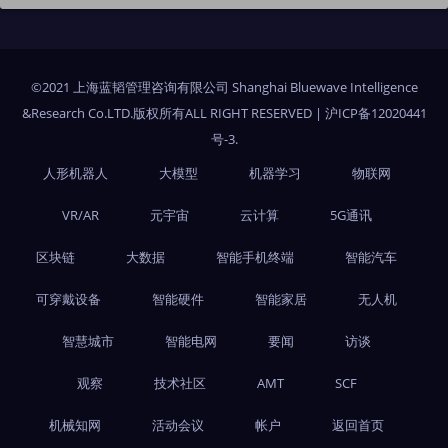
©2021 上海蓝韬管理咨询有限公司 Shanghai Bluewave Intelligence
&Research Co.LTD.版权所有ALL RIGHT RESERVED
|
沪ICP备12020441
号-3
.
人形机器人
大模型
机器学习
物联网
VR/AR
元宇宙
云计算
5G通讯
区块链
大数据
智能手机终端
智能汽车
可穿戴设备
智能硬件
智能家居
无人机
智慧城市
智能电网
要闻
访谈
观察
技术社区
AMT
SCF
机械知网
活动会议
帐户
返回首页