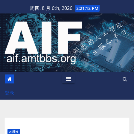
跳
周四. 8 月 6th, 2026
2:21:13 PM
至
内
容
登录
AI科技