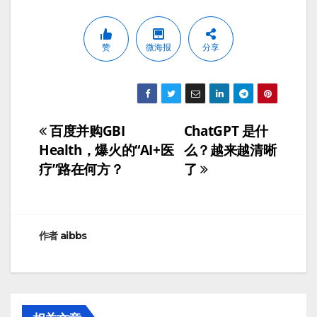
赞
微海报
分享
百度并购GBI
ChatGPT 是什
文
Health，爆火的“AI+医
么？越来越清晰
章
疗”路在何方？
了
导
航
作者
aibbs