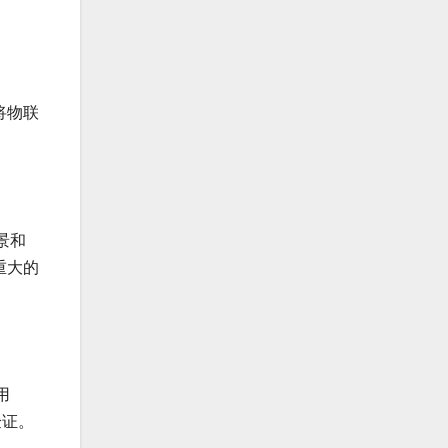
将物联
景和
重大的
用
验证。