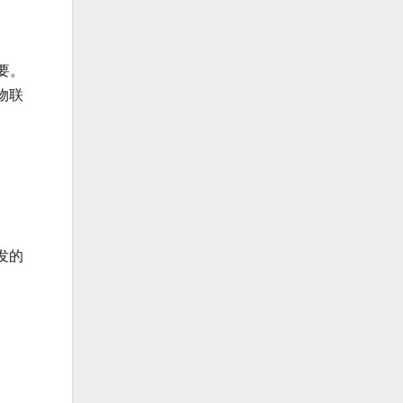
要。
物联
发的