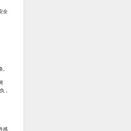
安全
络。
网
重负，
件感