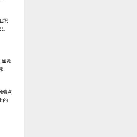
组织
织。
，如数
标
网端点
上的