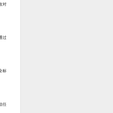
改对
通过
全标
信任