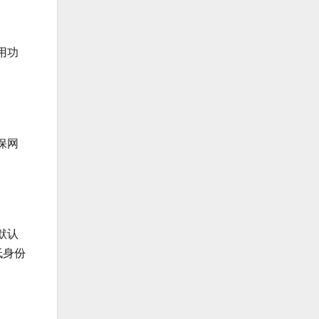
用功
保网
默认
低身份