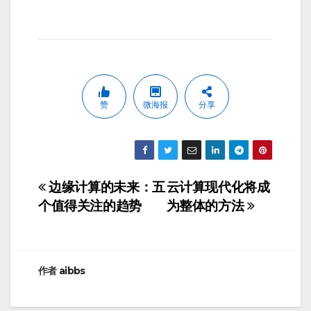
赞
微海报
分享
边缘计算的未来：五
云计算现代化将成
文
个值得关注的趋势
为整体的方法
章
导
航
作者
aibbs