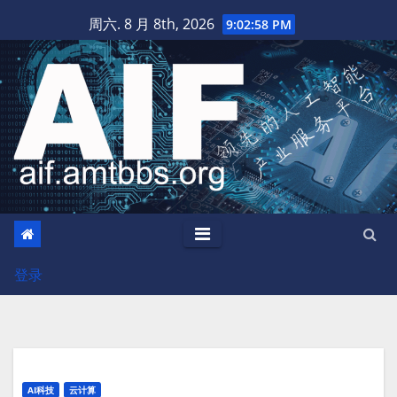
跳
周六. 8 月 8th, 2026
9:03:00 PM
至
内
容
登录
AI科技
云计算