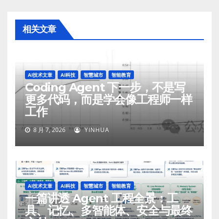
相关文章
AI技术文章
AI科技
智慧城市
智能教育
Coding Agent 下一步，不是写
更多代码，而是学会像工程师一样
工作
8 月 7, 2026
YINHUA
AI技术文章
AI科技
智慧城市
智能教育
一篇讲透 Agent 工程全景：工
具、记忆、多智能体、安全与最终