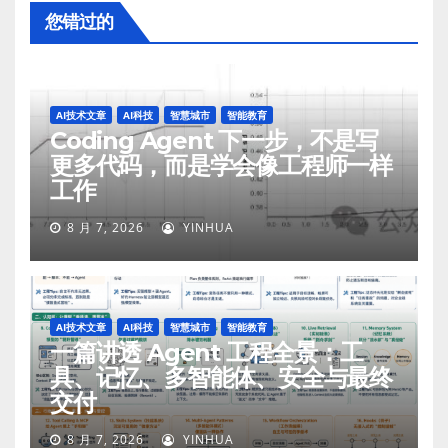
您错过的
AI技术文章
AI科技
智慧城市
智能教育
Coding Agent 下一步，不是写
更多代码，而是学会像工程师一样
工作
8 月 7, 2026
YINHUA
AI技术文章
AI科技
智慧城市
智能教育
一篇讲透 Agent 工程全景：工
具、记忆、多智能体、安全与最终
交付
8 月 7, 2026
YINHUA