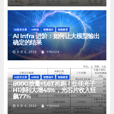
AI技术文章
AI科技
智慧城市
智能教育
AI Infra 进阶：如何让大模型输出
确定的结果
8 月 6, 2026
YINHUA
AI技术文章
AI科技
智慧城市
智能教育
800G放量+1.6T抢跑！仕佳光子
H1净利大增45%，光芯片收入狂
飙77%
8 月 4, 2026
YINHUA