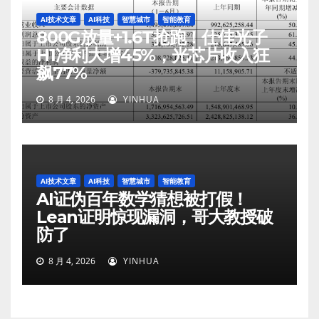
AI技术文章
AI科技
智慧城市
智能教育
800G放量+1.6T抢跑！仕佳光子
H1净利大增45%，光芯片收入狂
飙77%
8 月 4, 2026
YINHUA
AI技术文章
AI科技
智慧城市
智能教育
AI证伪百年数学猜想被打假！
Lean证明惊现漏洞，哥大教授破
防了
8 月 4, 2026
YINHUA