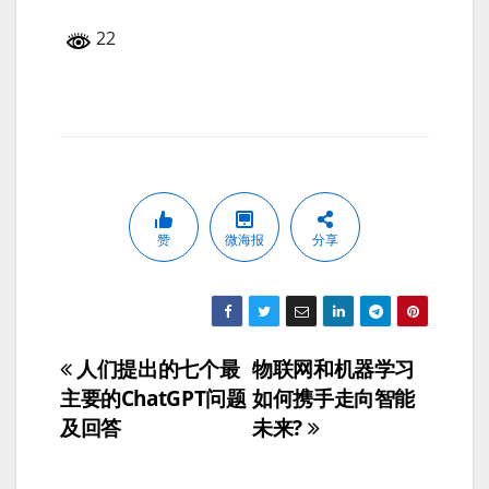
22
赞
微海报
分享
人们提出的七个最
物联网和机器学习
文
主要的ChatGPT问题
如何携手走向智能
章
及回答
未来?
导