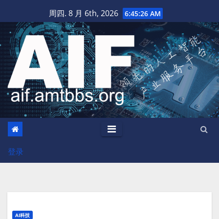
跳
周四. 8 月 6th, 2026
6:45:26 AM
至
内
容
登录
AI科技