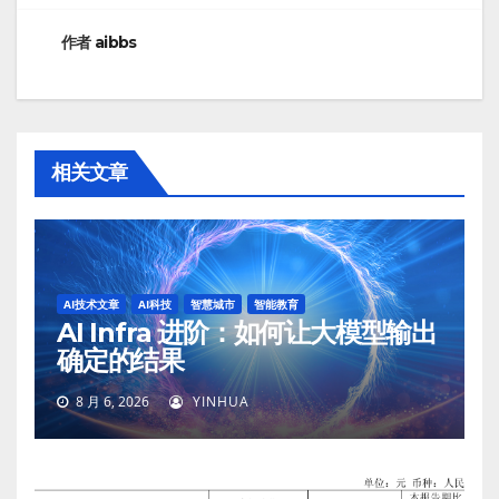
航
作者
aibbs
相关文章
AI技术文章
AI科技
智慧城市
智能教育
AI Infra 进阶：如何让大模型输出
确定的结果
8 月 6, 2026
YINHUA