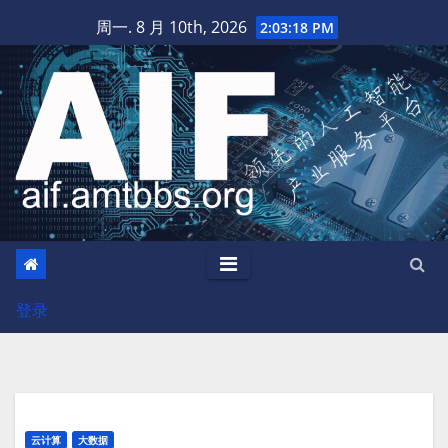
跳
周一. 8 月 10th, 2026
2:03:19 PM
至
内
容
登录
云计算
大数据