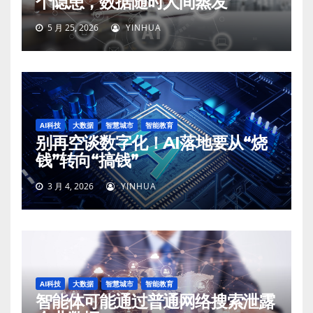
个隐患，数据随时人间蒸发
5 月 25, 2026
YINHUA
AI科技
大数据
智慧城市
智能教育
别再空谈数字化！AI落地要从“烧
钱”转向“搞钱”
3 月 4, 2026
YINHUA
AI科技
大数据
智慧城市
智能教育
智能体可能通过普通网络搜索泄露