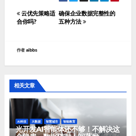
云优先策略适
确保企业数据完整性的
文
合你吗?
五种方法
章
导
航
作者
aibbs
相关文章
AI科技
大数据
智慧城市
智能教育
光开发AI智能体还不够！不解决这