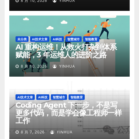
8 月 10, 2026
YINHUA
未分类
AI技术文章
AI科技
智慧城市
智能教育
AI 重构运维！从救火打杂到体系
赋能，3 年运维人的进阶之路
8 月 10, 2026
YINHUA
AI技术文章
AI科技
智慧城市
智能教育
Coding Agent 下一步，不是写
更多代码，而是学会像工程师一样
工作
8 月 7, 2026
YINHUA