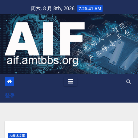
跳
周六. 8 月 8th, 2026
7:26:42 AM
至
内
容
登录
AI技术文章