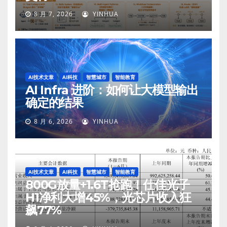
8 月 7, 2026
YINHUA
AI技术文章
AI科技
智慧城市
智能教育
AI Infra 进阶：如何让大模型输出
确定的结果
8 月 6, 2026
YINHUA
AI技术文章
AI科技
智慧城市
智能教育
800G放量+1.6T抢跑！仕佳光子
H1净利大增45%，光芯片收入狂
飙77%