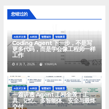
您错过的
AI技术文章
AI科技
智慧城市
智能教育
Coding Agent 下一步，不是写
更多代码，而是学会像工程师一样
工作
8 月 7, 2026
YINHUA
AI技术文章
AI科技
智慧城市
智能教育
一篇讲透 Agent 工程全景：工
具、记忆、多智能体、安全与最终
交付