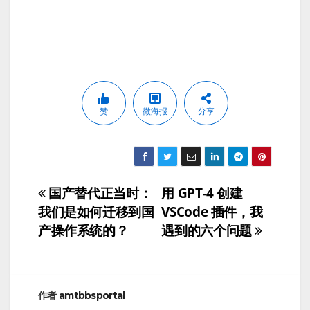
赞
微海报
分享
国产替代正当时：
用 GPT-4 创建
文
我们是如何迁移到国
VSCode 插件，我
章
产操作系统的？
遇到的六个问题
导
航
作者
amtbbsportal