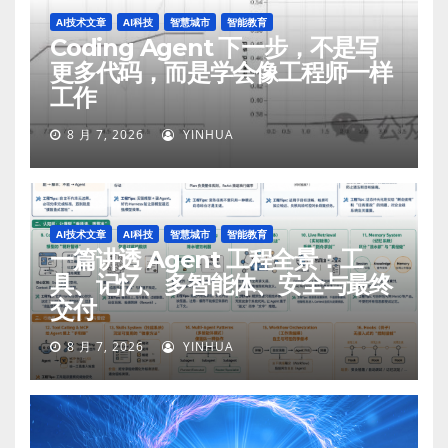
AI技术文章
AI科技
智慧城市
智能教育
Coding Agent 下一步，不是写
更多代码，而是学会像工程师一样
工作
8 月 7, 2026
YINHUA
AI技术文章
AI科技
智慧城市
智能教育
一篇讲透 Agent 工程全景：工
具、记忆、多智能体、安全与最终
交付
8 月 7, 2026
YINHUA