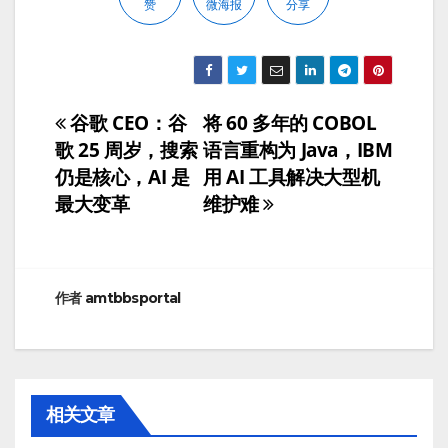
赞
微海报
分享
谷歌 CEO：谷
将 60 多年的 COBOL
文
歌 25 周岁，搜索
语言重构为 Java，IBM
章
仍是核心，AI 是
用 AI 工具解决大型机
最大变革
维护难
导
航
作者
amtbbsportal
相关文章