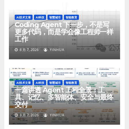
AI技术文章
AI科技
智慧城市
智能教育
Coding Agent 下一步，不是写
更多代码，而是学会像工程师一样
工作
8 月 7, 2026
YINHUA
AI技术文章
AI科技
智慧城市
智能教育
一篇讲透 Agent 工程全景：工
具、记忆、多智能体、安全与最终
交付
8 月 7, 2026
YINHUA