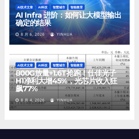
AI技术文章
AI科技
智慧城市
智能教育
AI Infra 进阶：如何让大模型输出
确定的结果
8 月 6, 2026
YINHUA
AI技术文章
AI科技
智慧城市
智能教育
800G放量+1.6T抢跑！仕佳光子
H1净利大增45%，光芯片收入狂
飙77%
8 月 4, 2026
YINHUA