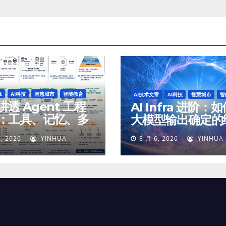
章
AI科技
智慧城市
智能教育
AI技术文章
AI科技
智慧城市
智
透 Agent 工程
AI Infra 进阶：
：工具、记忆、多
大模型输出确定的
体、安全与最终交
, 2026
YINHUA
8 月 6, 2026
YINHUA