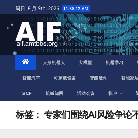
跳
周日. 8 月 9th, 2026
11:56:13 AM
至
内
容
人形机器人
大模型
机器学习
智能汽车
可穿戴设备
智能硬件
智能家
SCF
机械知网
活动会议
帐户
标签：
专家们围绕AI风险争论