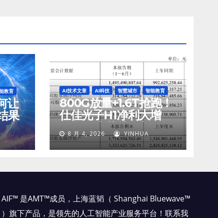
AI技术文章
AI科技
智慧城市
智能教育
能教育
800G放量+1.6T抢跑！
如何让
仕佳光子H1净利大增
结果
45%，光芯片收入狂飙
8 月 4, 2026
YINHUA
77%
AIF™ 是AMT™成员，上海蓝韬（ Shanghai Bluewave™
）旗下产品，是领先的人工智能产业服务平台！联系我