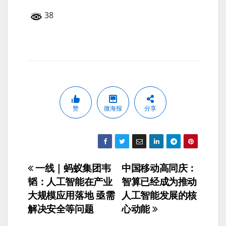
38
赞
微海报
分享
一线｜蚂蚁集团韦
中国移动高同庆：
文
韬：人工智能在产业
智算已经成为推动
章
大规模应用落地 亟需
人工智能发展的核
解决安全等问题
心动能
导