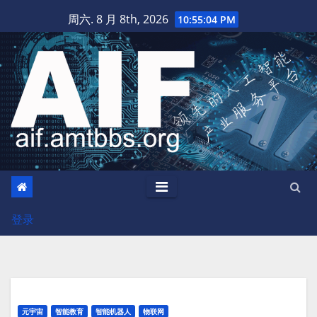
跳
周六. 8 月 8th, 2026
10:55:04 PM
至
内
容
登录
元宇宙
智能教育
智能机器人
物联网