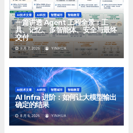
AI技术文章
AI科技
智慧城市
智能教育
一篇讲透 Agent 工程全景：工
具、记忆、多智能体、安全与最终
交付
8 月 7, 2026
YINHUA
AI技术文章
AI科技
智慧城市
智能教育
AI Infra 进阶：如何让大模型输出
确定的结果
8 月 6, 2026
YINHUA