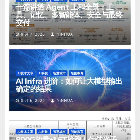
一篇讲透 Agent 工程全景：工
具、记忆、多智能体、安全与最终
交付
8 月 7, 2026
YINHUA
AI技术文章
AI科技
智慧城市
智能教育
AI Infra 进阶：如何让大模型输出
确定的结果
8 月 6, 2026
YINHUA
AI技术文章
AI科技
智慧城市
智能教育
800G放量+1.6T抢跑！仕佳光子