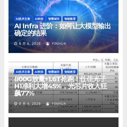
AI技术文章
AI科技
智慧城市
智能教育
AI Infra 进阶：如何让大模型输出
确定的结果
8 月 6, 2026
YINHUA
AI技术文章
AI科技
智慧城市
智能教育
800G放量+1.6T抢跑！仕佳光子
H1净利大增45%，光芯片收入狂
飙77%
8 月 4, 2026
YINHUA