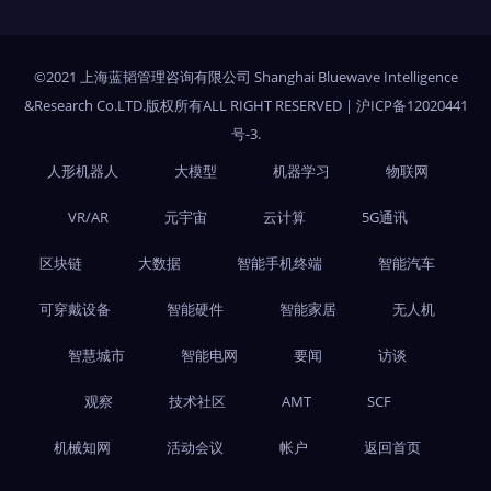
©2021 上海蓝韬管理咨询有限公司 Shanghai Bluewave Intelligence
&Research Co.LTD.版权所有ALL RIGHT RESERVED
|
沪ICP备12020441
号-3
.
人形机器人
大模型
机器学习
物联网
VR/AR
元宇宙
云计算
5G通讯
区块链
大数据
智能手机终端
智能汽车
可穿戴设备
智能硬件
智能家居
无人机
智慧城市
智能电网
要闻
访谈
观察
技术社区
AMT
SCF
机械知网
活动会议
帐户
返回首页