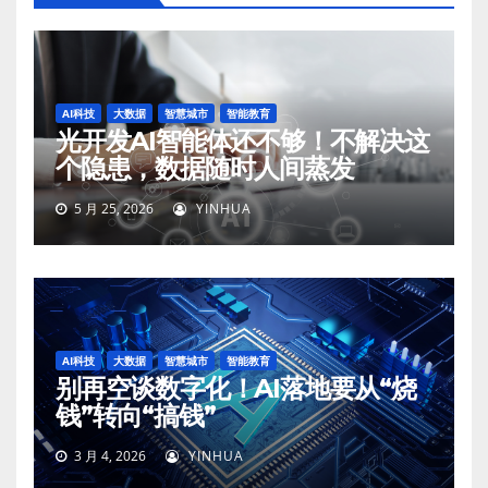
AI科技
大数据
智慧城市
智能教育
光开发AI智能体还不够！不解决这
个隐患，数据随时人间蒸发
5 月 25, 2026
YINHUA
AI科技
大数据
智慧城市
智能教育
别再空谈数字化！AI落地要从“烧
钱”转向“搞钱”
3 月 4, 2026
YINHUA