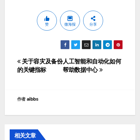
赞
微海报
分享
关于容灾及备份
人工智能和自动化如何
文
的关键指标
帮助数据中心
章
导
航
作者
aibbs
相关文章