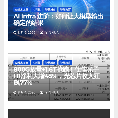
AI技术文章
AI科技
智慧城市
智能教育
AI Infra 进阶：如何让大模型输出
确定的结果
8 月 6, 2026
YINHUA
AI技术文章
AI科技
智慧城市
智能教育
800G放量+1.6T抢跑！仕佳光子
H1净利大增45%，光芯片收入狂
飙77%
8 月 4, 2026
YINHUA