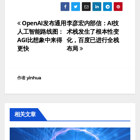
OpenAI发布通用
李彦宏内部信：AI技
文
人工智能路线图：
术栈发生了根本性变
章
AGI比想象中来得
化，百度已进行全栈
更快
布局
导
航
作者
yinhua
相关文章