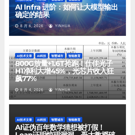
AI Infra 进阶：如何让大模型输出
确定的结果
8 月 6, 2026
YINHUA
AI技术文章
AI科技
智慧城市
智能教育
800G放量+1.6T抢跑！仕佳光子
H1净利大增45%，光芯片收入狂
飙77%
8 月 4, 2026
YINHUA
AI技术文章
AI科技
智慧城市
智能教育
AI证伪百年数学猜想被打假！
Lean证明惊现漏洞，哥大教授破