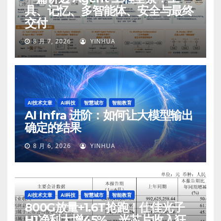
具、记忆、多智能体、安全与最终
交付
8 月 7, 2026
YINHUA
AI技术文章
AI科技
智慧城市
智能教育
AI Infra 进阶：如何让大模型输出
确定的结果
8 月 6, 2026
YINHUA
AI技术文章
AI科技
智慧城市
智能教育
800G放量+1.6T抢跑！仕佳光子
H1净利大增45%，光芯片收入狂