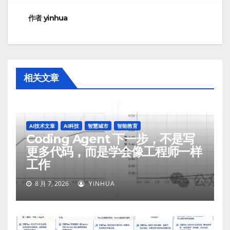
航
作者
yinhua
相关文章
AI技术文章
AI科技
智慧城市
智能教育
Coding Agent 下一步，不是写
更多代码，而是学会像工程师一样
工作
8 月 7, 2026
YINHUA