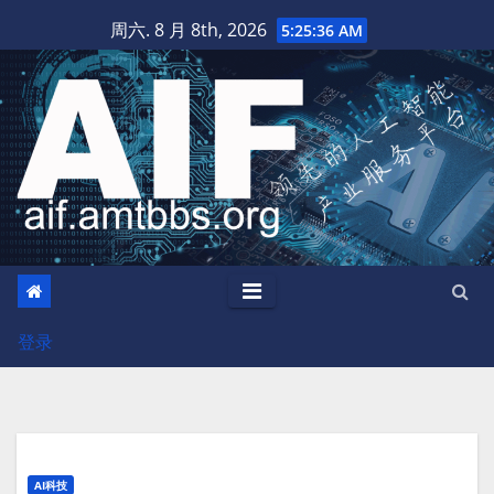
跳
周六. 8 月 8th, 2026
5:25:37 AM
至
内
容
登录
AI科技