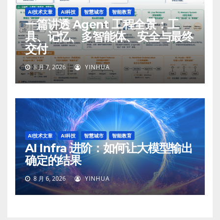
AI技术文章
AI科技
智慧城市
智能教育
一篇讲透 Agent 工程全景：工
具、记忆、多智能体、安全与最终
交付
8 月 7, 2026
YINHUA
AI技术文章
AI科技
智慧城市
智能教育
AI Infra 进阶：如何让大模型输出
确定的结果
8 月 6, 2026
YINHUA