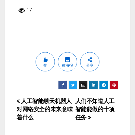
17
赞
微海报
分享
人工智能聊天机器人
人们不知道人工
文
对网络安全的未来意味
智能能做的十项
章
着什么
任务
导