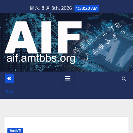
跳
周六. 8 月 8th, 2026
1:53:21 AM
至
内
容
登录
智能教育