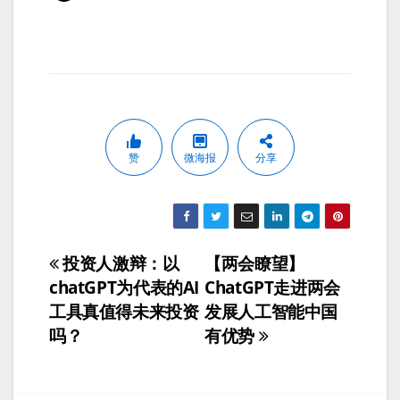
赞
微海报
分享
投资人激辩：以
【两会瞭望】
文
chatGPT为代表的AI
ChatGPT走进两会
章
工具真值得未来投资
发展人工智能中国
吗？
有优势
导
航