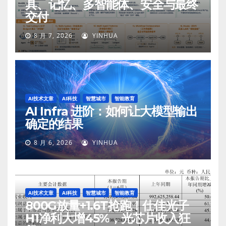
具、记忆、多智能体、安全与最终
交付
8 月 7, 2026
YINHUA
AI技术文章
AI科技
智慧城市
智能教育
AI Infra 进阶：如何让大模型输出
确定的结果
8 月 6, 2026
YINHUA
AI技术文章
AI科技
智慧城市
智能教育
800G放量+1.6T抢跑！仕佳光子
H1净利大增45%，光芯片收入狂