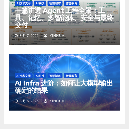
AI技术文章
AI科技
智慧城市
智能教育
一篇讲透 Agent 工程全景：工
具、记忆、多智能体、安全与最终
交付
8 月 7, 2026
YINHUA
AI技术文章
AI科技
智慧城市
智能教育
AI Infra 进阶：如何让大模型输出
确定的结果
8 月 6, 2026
YINHUA