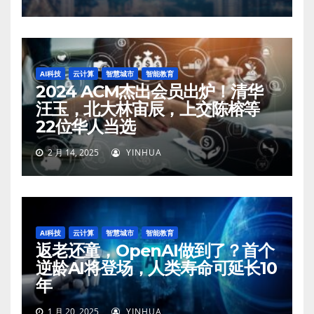
AI科技
云计算
智慧城市
智能教育
2024 ACM杰出会员出炉！清华
汪玉，北大林宙辰，上交陈榕等
22位华人当选
2 月 14, 2025
YINHUA
AI科技
云计算
智慧城市
智能教育
返老还童，OpenAI做到了？首个
逆龄AI将登场，人类寿命可延长10
年
1 月 20, 2025
YINHUA