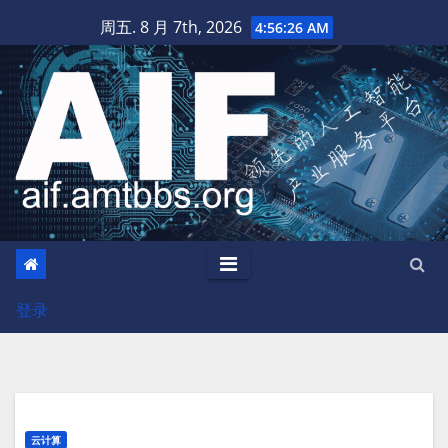
跳
周五. 8 月 7th, 2026
4:56:27 AM
至
内
容
登录
云计算