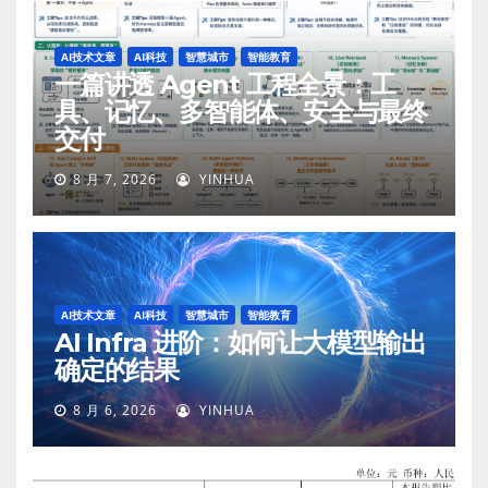
AI技术文章
AI科技
智慧城市
智能教育
一篇讲透 Agent 工程全景：工
具、记忆、多智能体、安全与最终
交付
8 月 7, 2026
YINHUA
AI技术文章
AI科技
智慧城市
智能教育
AI Infra 进阶：如何让大模型输出
确定的结果
8 月 6, 2026
YINHUA