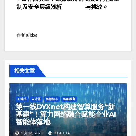
文
制及安全层级浅析
与挑战
章
导
航
作者
aibbs
相关文章
AI科技
云计算
智慧城市
智能教育
第一线DYXnet构建智算服务“新
基建”！算力网络融合赋能企业AI
智能体落地
4 月 24, 2025
YINHUA