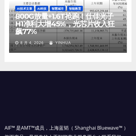
AI技术文章
AI科技
智慧城市
智能教育
800G放量+1.6T抢跑！仕佳光子
H1净利大增45%，光芯片收入狂
飙77%
8 月 4, 2026
YINHUA
AIF™ 是AMT™成员，上海蓝韬（ Shanghai Bluewave™ ）