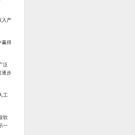
嵌入产
中赢得
广泛
司逐步
人工
业软
示一