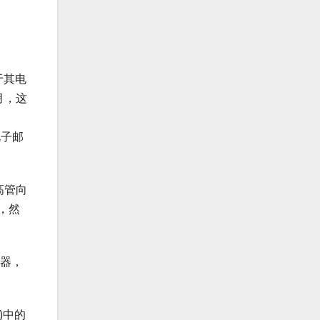
于其电
月，这
电子邮
高管向
，然
理器，
)中的