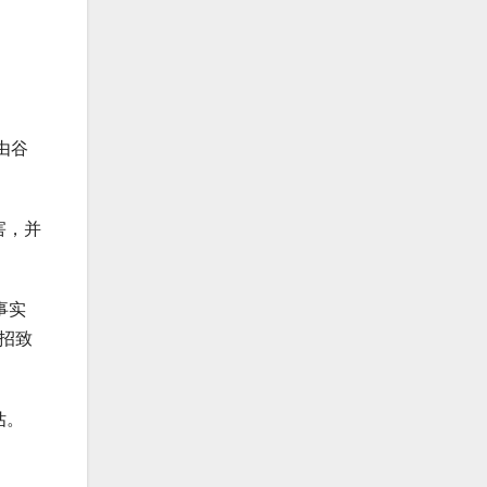
由谷
害，并
事实
招致
估。