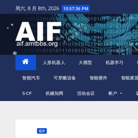
跳
周六. 8 月 8th, 2026
10:57:37 PM
至
内
容
人形机器人
大模型
机器学习
智能汽车
可穿戴设备
智能硬件
智能家
SCF
机械知网
活动会议
帐户
芯片