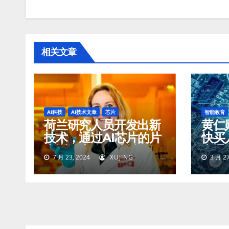
航
相关文章
AI科技
AI技术文章
芯片
智能教育
荷兰研究人员开发出新
黄仁
技术，通过AI芯片的片
快买
上训练来降低功耗
者通
7 月 23, 2024
XUJING
3 月 27