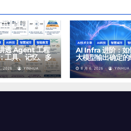
章
AI科技
智慧城市
智能教育
AI技术文章
AI科技
智慧城市
智
透 Agent 工程
AI Infra 进阶：
：工具、记忆、多
大模型输出确定的
体、安全与最终交
, 2026
YINHUA
8 月 6, 2026
YINHUA