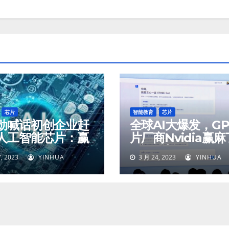
芯片
智能教育
芯片
勋喊话初创企业赶
全球AI大爆发，G
人工智能芯片：赢
片厂商Nvidia赢
吃
3个月涨2万亿
, 2023
YINHUA
3 月 24, 2023
YINHUA