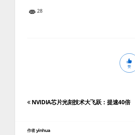
28
赞
NVIDIA芯片光刻技术大飞跃：提速40倍
文
章
导
作者
yinhua