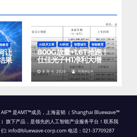
AI技术文章
AI科技
智慧城市
智能教育
能教育
800G放量+1.6T抢跑！
如何让
仕佳光子H1净利大增
结果
45%，光芯片收入狂飙
8 月 4, 2026
YINHUA
77%
AIF™ 是AMT™成员，上海蓝韬（ Shanghai Bluewave™
）旗下产品，是领先的人工智能产业服务平台！联系我
们: info@bluewave-corp.com 电话：021-37709287