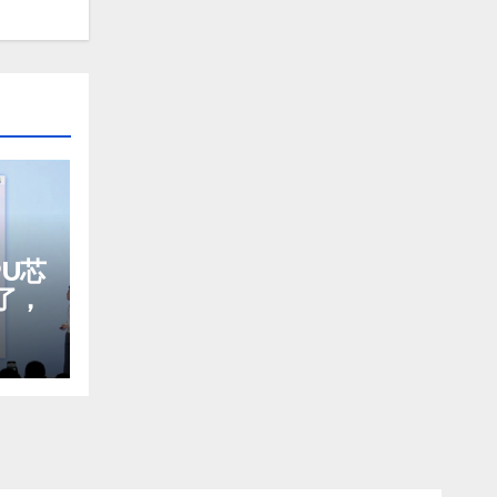
PU芯
麻了，