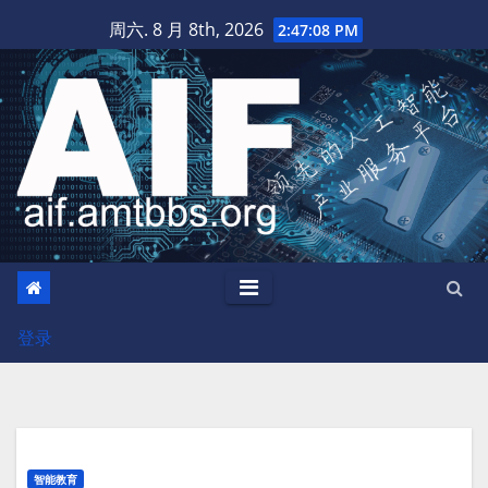
跳
周六. 8 月 8th, 2026
2:47:10 PM
至
内
容
登录
智能教育