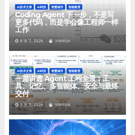
AI技术文章
AI科技
智慧城市
智能教育
Coding Agent 下一步，不是写
更多代码，而是学会像工程师一样
工作
8 月 7, 2026
YINHUA
AI技术文章
AI科技
智慧城市
智能教育
一篇讲透 Agent 工程全景：工
具、记忆、多智能体、安全与最终
交付
8 月 7, 2026
YINHUA