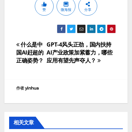
赞
微海报
分享
什么是中
GPT-4风头正劲，国内扶持
文
国AI赶超的
AI产业政策加紧蓄力，哪些
章
正确姿势？
应用有望先声夺人？
导
航
作者
yinhua
相关文章