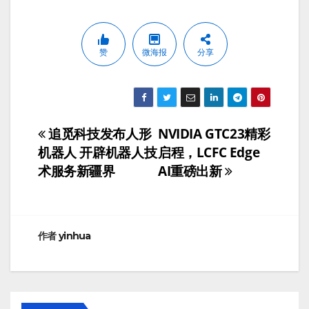
赞
微海报
分享
追觅科技发布人形
NVIDIA GTC23精彩
文
机器人 开辟机器人技
启程，LCFC Edge
章
术服务新疆界
AI重磅出新
导
航
作者
yinhua