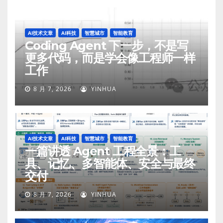
AI技术文章
AI科技
智慧城市
智能教育
Coding Agent 下一步，不是写
更多代码，而是学会像工程师一样
工作
8 月 7, 2026
YINHUA
AI技术文章
AI科技
智慧城市
智能教育
一篇讲透 Agent 工程全景：工
具、记忆、多智能体、安全与最终
交付
8 月 7, 2026
YINHUA