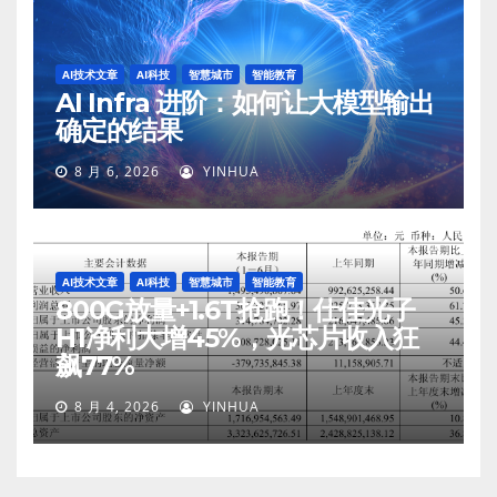
AI技术文章
AI科技
智慧城市
智能教育
AI Infra 进阶：如何让大模型输出
确定的结果
8 月 6, 2026
YINHUA
AI技术文章
AI科技
智慧城市
智能教育
800G放量+1.6T抢跑！仕佳光子
H1净利大增45%，光芯片收入狂
飙77%
8 月 4, 2026
YINHUA