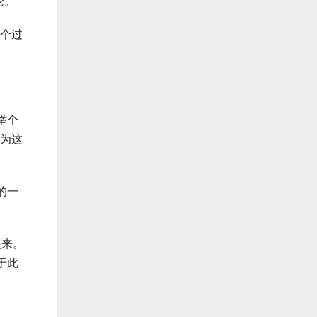
论。
这个过
举个
因为这
的一
起来。
于此