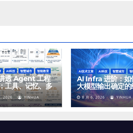
章
AI科技
智慧城市
智能教育
AI技术文章
AI科技
智慧城市
智
透 Agent 工程
AI Infra 进阶：
：工具、记忆、多
大模型输出确定的
体、安全与最终交
, 2026
YINHUA
8 月 6, 2026
YINHUA