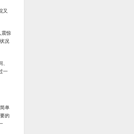
院又
人震惊
状况
间、
过一
个简单
主要的
一