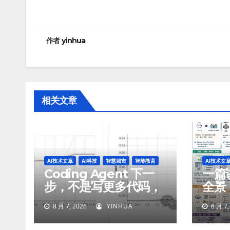
章
导
航
作者
yinhua
相关文章
AI技术文章
AI科技
智慧城市
智能教育
AI技术文
Coding Agent 下一
一篇讲
步，不是写更多代码，
全景
而是学会像工程师一样
智能
8 月 7, 2026
YINHUA
8 月 7,
工作
付