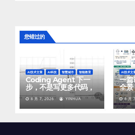
您错过的
AI技术文章
AI科技
智慧城市
智能教育
AI技术文
Coding Agent 下一
一篇讲
步，不是写更多代码，
全景
而是学会像工程师一样
智能
8 月 7, 2026
YINHUA
8 月 7
工作
付