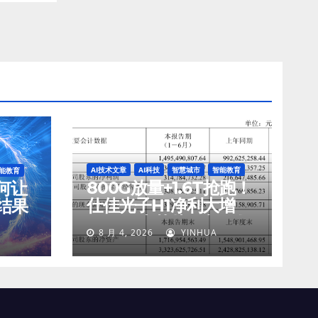
AI技术文章
AI科技
智慧城市
智能教育
能教育
800G放量+1.6T抢跑！
如何让
仕佳光子H1净利大增
结果
45%，光芯片收入狂飙
8 月 4, 2026
YINHUA
77%