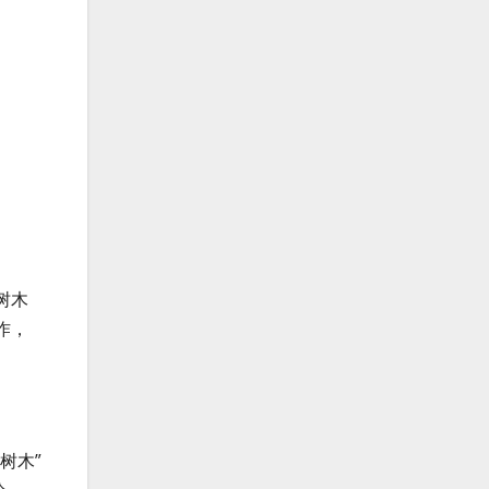
树木
作，
树木”