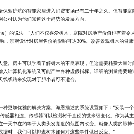
全保驾护航的智能家居进入消费市场已有二十年之久。但智能庭
初创公司认为他们知道这个趋势的发展方向。
m Hine）的说法，“人们不仅喜爱树木，庭院对房地产价值也有着令
称，景观设计对房屋售价的影响可达30%。改善景观树木的健康
人意。房主可以学着了解树木的不良表现，但这需要耗费大量时
输入计算机化系统又可能产生各种虚假指标。详细的测量需要通
天线线路来实现对于胆小者可不适合。
到了一种更加优雅的解决方案。海恩描述的系统设置如下：“安装一
与传感器相连。传感器可以检测树干直径的微米级变化。作为其
在一天中在约等于人类头发宽度的范围内改变。就像人类的脉搏
数据时，我们可以排查树木如何对这些事件做出反应。”