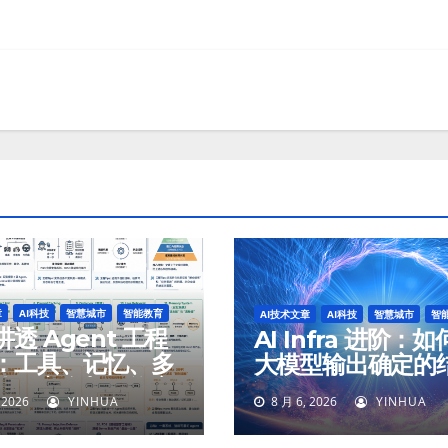
章
AI科技
智慧城市
智能教育
AI技术文章
AI科技
智慧城市
智
透 Agent 工程
AI Infra 进阶：
：工具、记忆、多
大模型输出确定的
体、安全与最终交
 2026
YINHUA
8 月 6, 2026
YINHUA