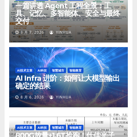
一篇讲透 Agent 工程全景：工
具、记忆、多智能体、安全与最终
交付
8 月 7, 2026
YINHUA
AI技术文章
AI科技
智慧城市
智能教育
AI Infra 进阶：如何让大模型输出
确定的结果
8 月 6, 2026
YINHUA
AI技术文章
AI科技
智慧城市
智能教育
800G放量+1.6T抢跑！仕佳光子