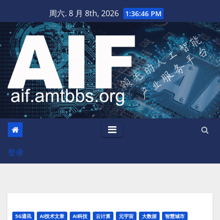
跳
周六. 8 月 8th, 2026
1:36:47 PM
至
内
容
登录
5G通讯
AI技术文章
AI科技
云计算
元宇宙
大数据
智慧城市