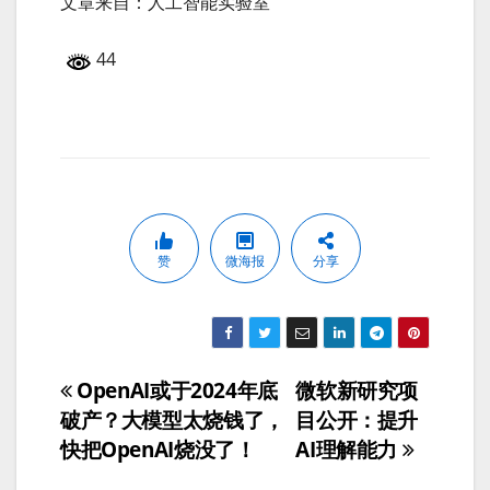
文章来自：人工智能实验室
44
赞
微海报
分享
OpenAI或于2024年底
微软新研究项
文
破产？大模型太烧钱了，
目公开：提升
章
快把OpenAI烧没了！
AI理解能力
导