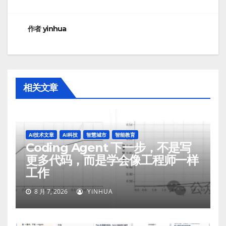
航
作者
yinhua
相关文章
AI技术文章
AI科技
智慧城市
智能教育
Coding Agent 下一步，不是写
更多代码，而是学会像工程师一样
工作
8 月 7, 2026
YINHUA