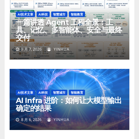
AI技术文章
AI科技
智慧城市
智能教育
一篇讲透 Agent 工程全景：工
具、记忆、多智能体、安全与最终
交付
8 月 7, 2026
YINHUA
AI技术文章
AI科技
智慧城市
智能教育
AI Infra 进阶：如何让大模型输出
确定的结果
8 月 6, 2026
YINHUA