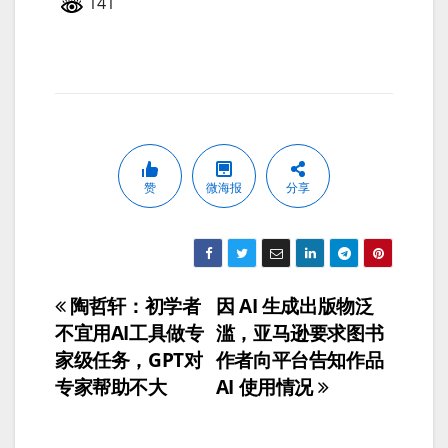
141
赞
微海报
分享
陶哲轩：初学者
因 AI 生成出版物泛
文
不宜用AI工具做专
滥，亚马逊要求图书
章
家级任务，GPT对
作者向平台告知作品
专家帮助不大
AI 使用情况
导
航