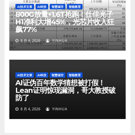
AI技术文章
AI科技
智慧城市
智能教育
800G放量+1.6T抢跑！仕佳光子
H1净利大增45%，光芯片收入狂
飙77%
8 月 4, 2026
YINHUA
AI技术文章
AI科技
智慧城市
智能教育
AI证伪百年数学猜想被打假！
Lean证明惊现漏洞，哥大教授破
防了
8 月 4, 2026
YINHUA