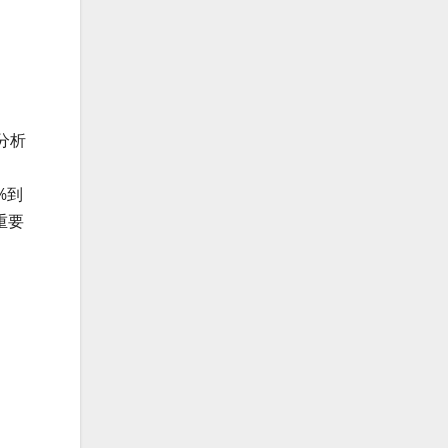
分析
%到
重要
。