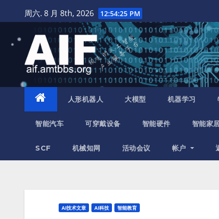
跳
周六. 8 月 8th, 2026
12:54:26 PM
至
内
容
人形机器人
大模型
机器学习
智能汽车
可穿戴设备
智能硬件
智能家
SCF
机械知网
活动会议
帐户
AI技术文章
AI科技
智能教育