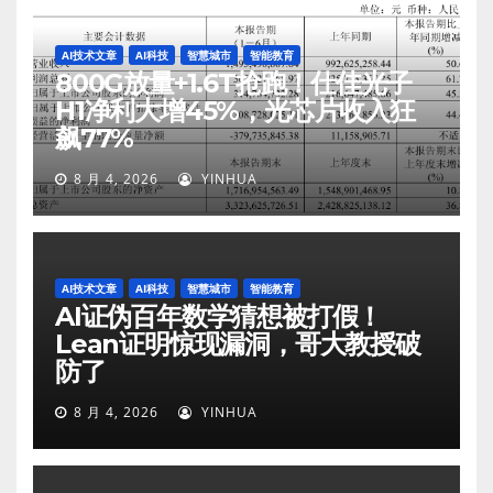
AI技术文章
AI科技
智慧城市
智能教育
800G放量+1.6T抢跑！仕佳光子
H1净利大增45%，光芯片收入狂
飙77%
8 月 4, 2026
YINHUA
AI技术文章
AI科技
智慧城市
智能教育
AI证伪百年数学猜想被打假！
Lean证明惊现漏洞，哥大教授破
防了
8 月 4, 2026
YINHUA