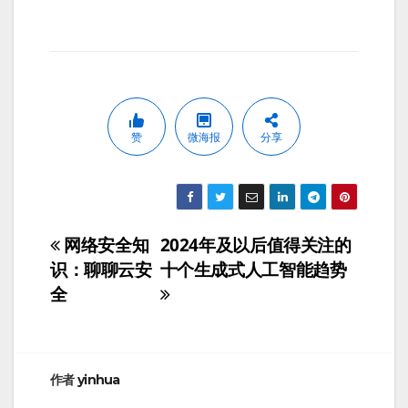
赞
微海报
分享
网络安全知
2024年及以后值得关注的
文
识：聊聊云安
十个生成式人工智能趋势
章
全
导
航
作者
yinhua