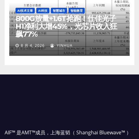
AI技术文章
AI科技
智慧城市
智能教育
800G放量+1.6T抢跑！仕佳光子
H1净利大增45%，光芯片收入狂
飙77%
8 月 4, 2026
YINHUA
AIF™ 是AMT™成员，上海蓝韬（ Shanghai Bluewave™ ）