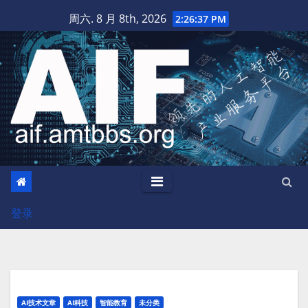
跳
周六. 8 月 8th, 2026
2:26:38 PM
至
内
容
登录
AI技术文章
AI科技
智能教育
未分类