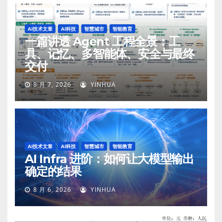
AI技术文章
AI科技
智慧城市
智能教育
一篇讲透 Agent 工程全景：工
具、记忆、多智能体、安全与最终
交付
8 月 7, 2026
YINHUA
AI技术文章
AI科技
智慧城市
智能教育
AI Infra 进阶：如何让大模型输出
确定的结果
8 月 6, 2026
YINHUA