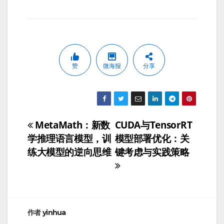
赞
微海报
分享
MetaMath：新数
CUDA与TensorRT
文
学推理语言模型，训
模型部署优化：关
章
练大模型的逆向思维
键考虑与实践策略
导
航
作者
yinhua