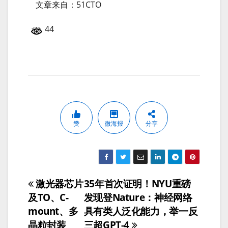
文章来自：51CTO
44
赞
微海报
分享
激光器芯片
35年首次证明！NYU重磅
文
及TO、C-
发现登Nature：神经网络
章
mount、多
具有类人泛化能力，举一反
晶粒封装
三超GPT-4