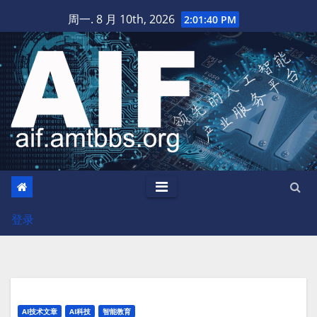
跳
周一. 8 月 10th, 2026
2:01:42 PM
至
内
容
登录
AI技术文章
AI科技
智能教育