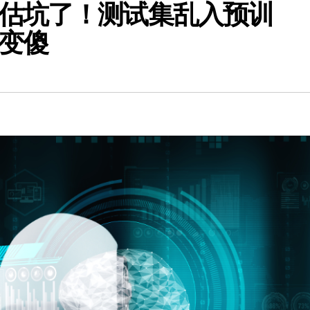
估坑了！测试集乱入预训
变傻