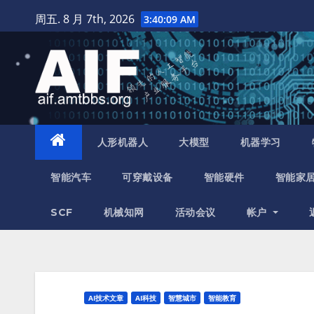
跳
周五. 8 月 7th, 2026
3:40:10 AM
至
内
容
人形机器人
大模型
机器学习
智能汽车
可穿戴设备
智能硬件
智能家
SCF
机械知网
活动会议
帐户
AI技术文章
AI科技
智慧城市
智能教育