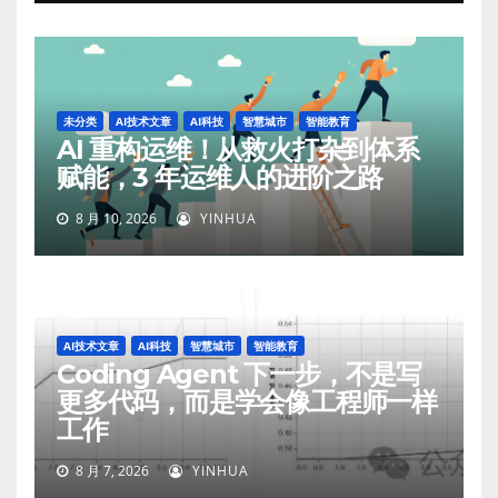
未分类
AI技术文章
AI科技
智慧城市
智能教育
AI 重构运维！从救火打杂到体系
赋能，3 年运维人的进阶之路
8 月 10, 2026
YINHUA
AI技术文章
AI科技
智慧城市
智能教育
Coding Agent 下一步，不是写
更多代码，而是学会像工程师一样
工作
8 月 7, 2026
YINHUA