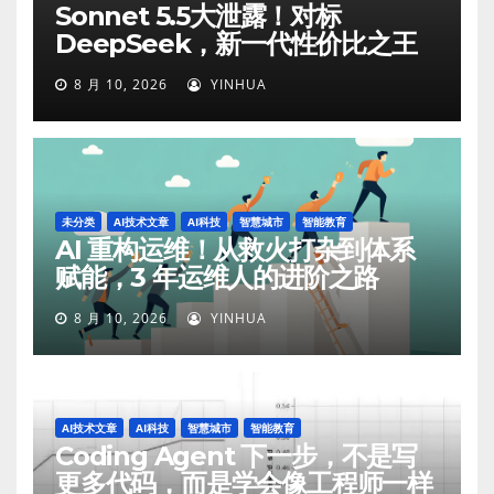
Sonnet 5.5大泄露！对标
DeepSeek，新一代性价比之王
8 月 10, 2026
YINHUA
未分类
AI技术文章
AI科技
智慧城市
智能教育
AI 重构运维！从救火打杂到体系
赋能，3 年运维人的进阶之路
8 月 10, 2026
YINHUA
AI技术文章
AI科技
智慧城市
智能教育
Coding Agent 下一步，不是写
更多代码，而是学会像工程师一样