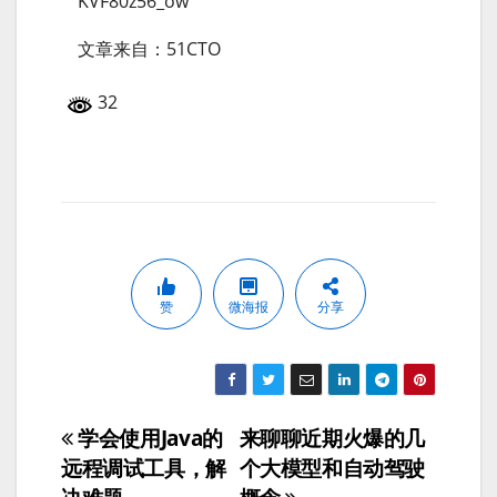
KVF80z56_ow
文章来自：51CTO
32
赞
微海报
分享
学会使用Java的
来聊聊近期火爆的几
文
远程调试工具，解
个大模型和自动驾驶
章