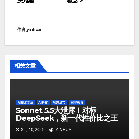
决难题
概念
导
航
作者
yinhua
相关文章
AI技术文章
AI科技
智慧城市
智能教育
Sonnet 5.5大泄露！对标
DeepSeek，新一代性价比之王
8 月 10, 2026
YINHUA