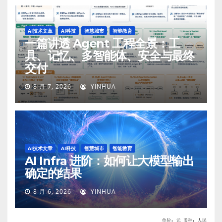
AI技术文章
AI科技
智慧城市
智能教育
一篇讲透 Agent 工程全景：工
具、记忆、多智能体、安全与最终
交付
8 月 7, 2026
YINHUA
AI技术文章
AI科技
智慧城市
智能教育
AI Infra 进阶：如何让大模型输出
确定的结果
8 月 6, 2026
YINHUA