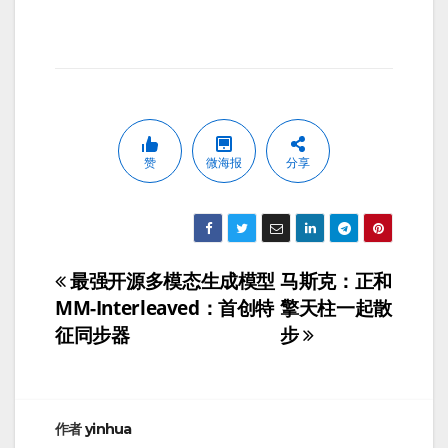
赞
微海报
分享
最强开源多模态生成模型
马斯克：正和
文
MM-Interleaved：首创特
擎天柱一起散
章
征同步器
步
导
航
作者
yinhua