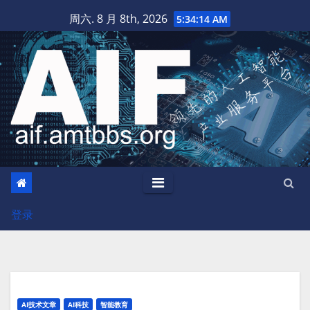
跳
周六. 8 月 8th, 2026
5:34:15 AM
至
内
容
登录
AI技术文章
AI科技
智能教育