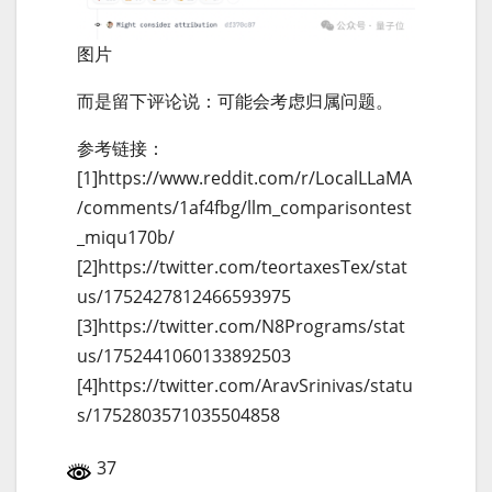
图片
而是留下评论说：可能会考虑归属问题。
参考链接：
[1]https://www.reddit.com/r/LocalLLaMA
/comments/1af4fbg/llm_comparisontest
_miqu170b/
[2]https://twitter.com/teortaxesTex/stat
us/1752427812466593975
[3]https://twitter.com/N8Programs/stat
us/1752441060133892503
[4]https://twitter.com/AravSrinivas/statu
s/1752803571035504858
37