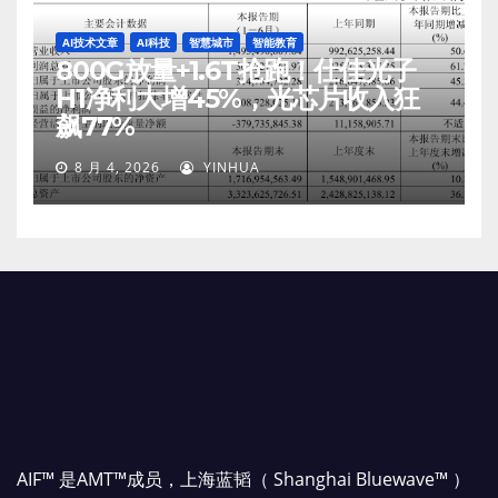
AI技术文章
AI科技
智慧城市
智能教育
800G放量+1.6T抢跑！仕佳光子
H1净利大增45%，光芯片收入狂
飙77%
8 月 4, 2026
YINHUA
AIF™ 是AMT™成员，上海蓝韬（ Shanghai Bluewave™ ）