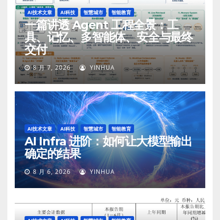
AI技术文章
AI科技
智慧城市
智能教育
一篇讲透 Agent 工程全景：工
具、记忆、多智能体、安全与最终
交付
8 月 7, 2026
YINHUA
AI技术文章
AI科技
智慧城市
智能教育
AI Infra 进阶：如何让大模型输出
确定的结果
8 月 6, 2026
YINHUA