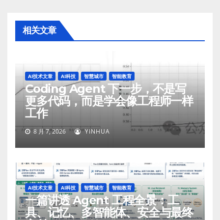
相关文章
AI技术文章
AI科技
智慧城市
智能教育
Coding Agent 下一步，不是写
更多代码，而是学会像工程师一样
工作
8 月 7, 2026
YINHUA
AI技术文章
AI科技
智慧城市
智能教育
一篇讲透 Agent 工程全景：工
具、记忆、多智能体、安全与最终