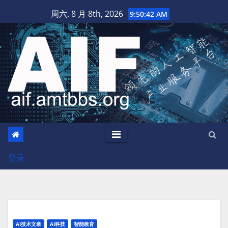
跳
周六. 8 月 8th, 2026
9:50:43 AM
至
内
容
登录
AI技术文章
AI科技
智能教育