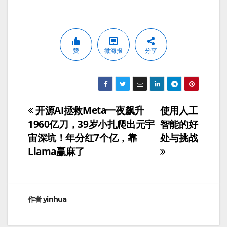
赞
微海报
分享
开源AI拯救Meta一夜飙升
使用人工
文
1960亿刀，39岁小扎爬出元宇
智能的好
章
宙深坑！年分红7个亿，靠
处与挑战
Llama赢麻了
导
航
作者
yinhua