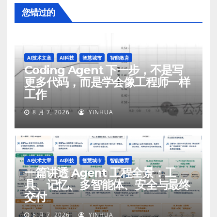
您错过的
AI技术文章
AI科技
智慧城市
智能教育
Coding Agent 下一步，不是写
更多代码，而是学会像工程师一样
工作
8 月 7, 2026
YINHUA
AI技术文章
AI科技
智慧城市
智能教育
一篇讲透 Agent 工程全景：工
具、记忆、多智能体、安全与最终
交付
8 月 7, 2026
YINHUA