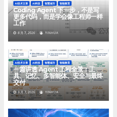
AI技术文章
AI科技
智慧城市
智能教育
Coding Agent 下一步，不是写
更多代码，而是学会像工程师一样
工作
8 月 7, 2026
YINHUA
AI技术文章
AI科技
智慧城市
智能教育
一篇讲透 Agent 工程全景：工
具、记忆、多智能体、安全与最终
交付
8 月 7, 2026
YINHUA