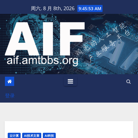
跳
周六. 8 月 8th, 2026
9:45:54 AM
至
内
容
登录
云计算
AI技术文章
AI科技