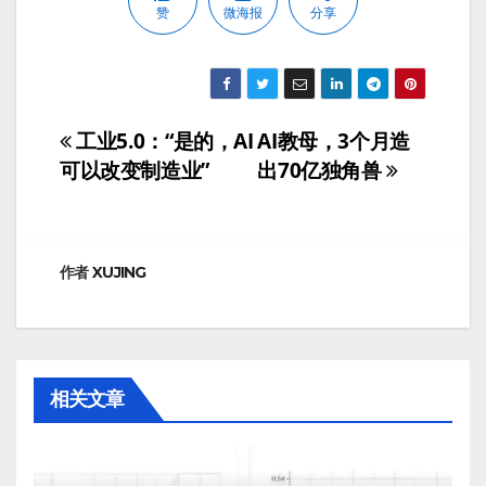
赞
微海报
分享
工业5.0：“是的，AI
AI教母，3个月造
文
可以改变制造业”
出70亿独角兽
章
导
航
作者
XUJING
相关文章