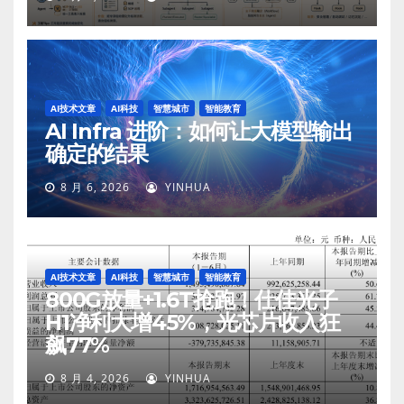
AI技术文章
AI科技
智慧城市
智能教育
AI Infra 进阶：如何让大模型输出
确定的结果
8 月 6, 2026
YINHUA
AI技术文章
AI科技
智慧城市
智能教育
800G放量+1.6T抢跑！仕佳光子
H1净利大增45%，光芯片收入狂
飙77%
8 月 4, 2026
YINHUA