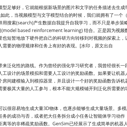
模型足够好，它就能根据新场景的图片和文字的任务描述去生成
i。不光如此，当视频模型与文字模型结合的时候，我们就拥有了一个
搜索(search)产生数据自我提升自我学习，而不只是单步策
l based reinforcement learning) 结合。正是因为视
里也短暂地放下硬件把自己的科研方向转移到对视频的探索上，
人需要的物理规律和任务上有好的表现。[水印，原文出自
带来泛化性的路线。作为曾经的强化学习研究者，我曾经很长一
人工设计的场景模拟和需要人工设计的奖励函数。如果要让机器
个房间建模输入到模拟器里，并且设计一个好的奖励函数告诉机
需要极其大量的人工参与，根本不能大规模铺开到泛化所需要的
可以很容易地生成大量3D物体，也逐步能够生成大量场景。多模
任务的成功与否，或者把大任务拆分成小任务让智能体学习动作
离等的非稀疏奖励函数。GenSim已经展示了生成简单的机器