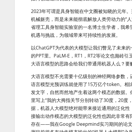
2023年可谓是具身智能在中文圈被知晓的元年
机械躯壳，而是未来能彻底解放人类劳动力的“
省理工具身智能实验室的一名博士生学者，我希
机遇与挑战，为领域带来可持续性的发展。
以ChatGPT为代表的大模型让我们瞥见了未
的PPT里。PaLM-E，RT1，RT2等论文也
大语言模型的思路会给我们带通用机器人么？要解
大语言模型不光需要十亿级别的神经网络参数，还
语言模型光预训练就使用了15万亿个token
发文字，自然而然地产生着这两个模态的数据。
里写上“我的大拇指关节分别转动了30度，20度
据，机器人大模型绝对能带来接近通用的泛化性
接输出动作模态的大模型的泛化性也因此非常有
存在——我在Google Deepmind实习期间的
测目前很多有动作模态输出的“机器人大模型”