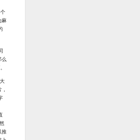
一个
为麻
的
司
那么
”。
大
片，
字
直
然
以推
据上