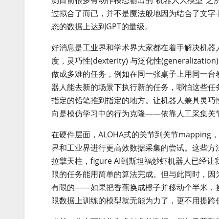
过拟合了而已，并不是魔法般地因为结合了文字
态的数据上达到GPT的量级。
好消息是工业界和学术界大家都在着手解决机器
度，灵巧性(dexterity) 与泛化性(genera
做成多难的任务，例如在同一张桌子上用同一台
器人能去新的场景下执行新的任务，哪怕这些任
指定的铅笔推到指定的地方。让机器人兼具灵巧
向是模仿学习中的行为克隆——依靠人工采集关
在硬件层面，ALOHA式的关节到关节mappin
界和工业界进行更高效数据采集的尝试。这些方
拉擎天柱，figure AI到斯坦福炒虾机器人
限的任务能用简单的算法完成。但与此同时，因
有限的——如果把香蕉换成橙子并移动个半米，
限数据上训练的模型就无能为力了，更不用提跨