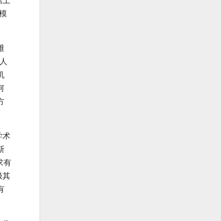
模
维
器人
机
何
方
学术
斯
求有
极其
有