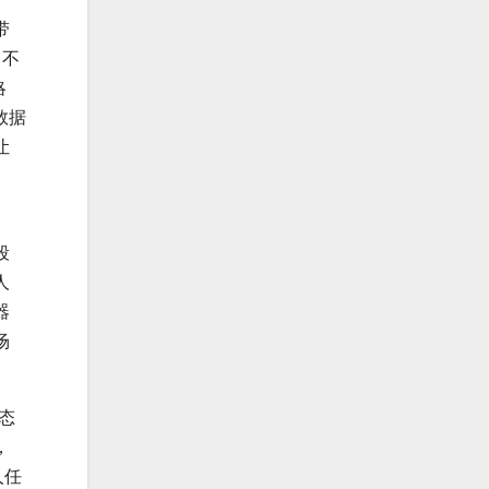
带
（不
略
频数据
让
段
人
器
场
态
，
人任