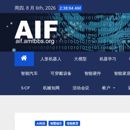
跳
周四. 8 月 6th, 2026
2:38:05 AM
至
内
容
人形机器人
大模型
机器学习
智能汽车
可穿戴设备
智能硬件
智能家
SCF
机械知网
活动会议
帐户
AI科技
智慧城市
智能教育