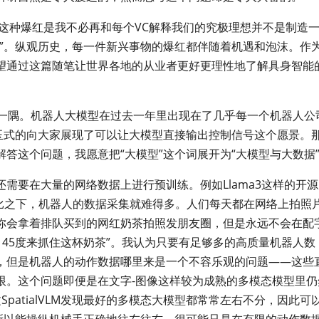
。这种爆红是我不必再和每个VC解释我们的究极理想并不是制造
人”。纵观历史，每一件新兴事物的爆红都伴随着机遇和泡沫。作
望通过这篇随笔让世界各地的从业者更好更理性地了解具身智能
来的一隅。机器人大模型在过去一年里出现在了几乎每一个机器人公
抛砖引玉式的向大家展现了可以让大模型直接输出控制信号这个愿景。
答这个问题，我愿意把“大模型”这个词展开为“大模型与大数据
需要在大量的网络数据上进行预训练。例如Llama3这样的开源
。相比之下，机器人的数据采集就难得多。人们每天都在网络上拍照
你会拿着排队买到的网红奶茶拍照发朋友圈，但是永远不会在配
，45度来抓住这杯奶茶”。我认为只要有足够多的高质量机器人数
，但是机器人的动作数据哪里来是一个不容乐观的问题——这些
限。这个问题即便是在文字-图像这样较为成熟的多模态模型里仍
论文SpatialVLM发现最好的多模态大模型都常常左右不分，因此可
之所以能操纵机械手正确地往左往右，很可能只是在有限的动作数