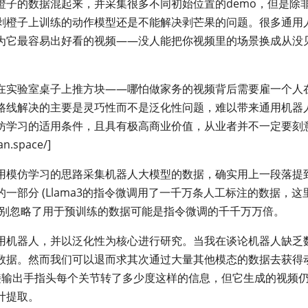
橙子的数据混起来，并采集很多不同初始位置的demo，但是除
剥橙子上训练的动作模型还是不能解决剥芒果的问题。很多通用
为它最容易出好看的视频——没人能把你视频里的场景换成从没
在实验室桌子上推方块——哪怕做家务的视频背后需要雇一个人
路线解决的主要是灵巧性而不是泛化性问题，难以带来通用机器
仿学习的适用条件，且具有极高商业价值，从业者并不一定要刻
space/]
用模仿学习的思路采集机器人大模型的数据，确实用上一段落提
部分 (Llama3的指令微调用了一千万条人工标注的数据，这
万别忽略了用于预训练的数据可能是指令微调的千千万万倍。
用机器人，并以泛化性为核心进行研究。当我在谈论机器人缺乏
数据。然而我们可以退而求其次通过大量其他模态的数据去获得
接输出手指头每个关节转了多少度这样的信息，但它生成的视频
计提取。