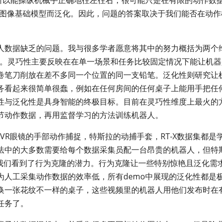
-图像基础模型而泛化。因此，问题的答案取决于我们能否在动作
人数据缺乏的问题。我与很多学者愿意将其中的努力概括为两个
lization)。灵巧性主要反映在在单一场景和任务比较固定情况下能让机
卷笔刀削放在差不多同一个位置的同一支铅笔。泛化性则研究让
务看起来很简单很蠢，例如在任何房间的任何桌子上能用手把任
性与泛化性是具身智能的终极目标。目前在灵巧性维度上最火的
节动作数据，再用监督学习的方法训练机器人。
g，VR眼镜的手部动作捕捉，特斯拉的动捕手套，RT-X数据集都是
法中的大多数需要给每个数据采集员配一台昂贵的机器人，但特
已经让我们看到了行为克隆的潜力。行为克隆让一些特别惊艳且泛化需
为人工采集动作数据的效率低，所有demo中展现的泛化性都是
换一张花纹不一样的桌子，这些视频里的机器人用他们发布时在
任务了。