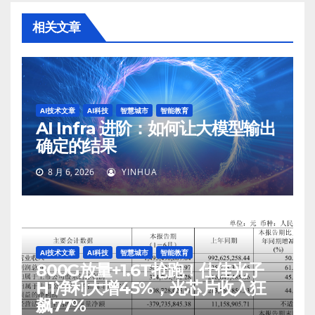
相关文章
AI技术文章
AI科技
智慧城市
智能教育
AI Infra 进阶：如何让大模型输出
确定的结果
8 月 6, 2026
YINHUA
AI技术文章
AI科技
智慧城市
智能教育
800G放量+1.6T抢跑！仕佳光子
H1净利大增45%，光芯片收入狂
飙77%