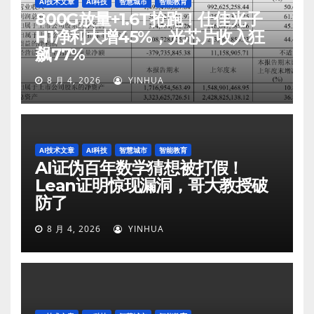
AI技术文章
AI科技
智慧城市
智能教育
800G放量+1.6T抢跑！仕佳光子
H1净利大增45%，光芯片收入狂
飙77%
8 月 4, 2026
YINHUA
AI技术文章
AI科技
智慧城市
智能教育
AI证伪百年数学猜想被打假！
Lean证明惊现漏洞，哥大教授破
防了
8 月 4, 2026
YINHUA